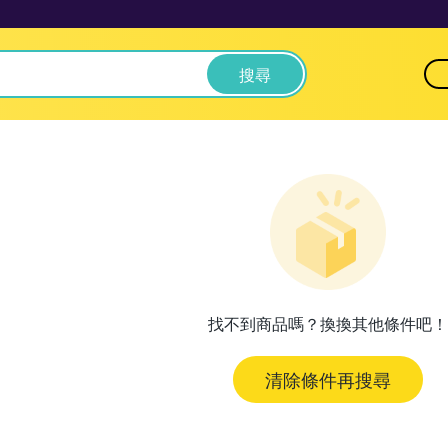
搜尋
找不到商品嗎？換換其他條件吧！
清除條件再搜尋