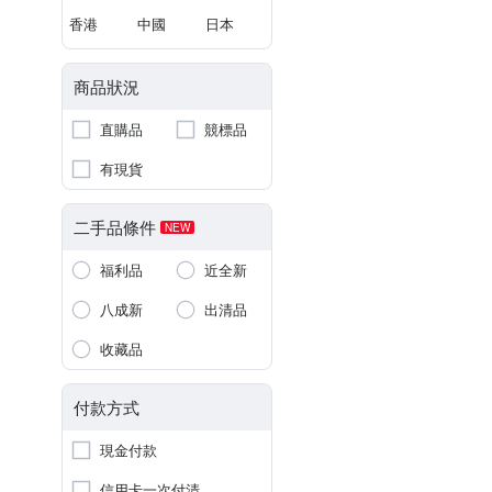
香港
中國
日本
商品狀況
直購品
競標品
有現貨
二手品條件
NEW
福利品
近全新
八成新
出清品
收藏品
付款方式
現金付款
信用卡一次付清