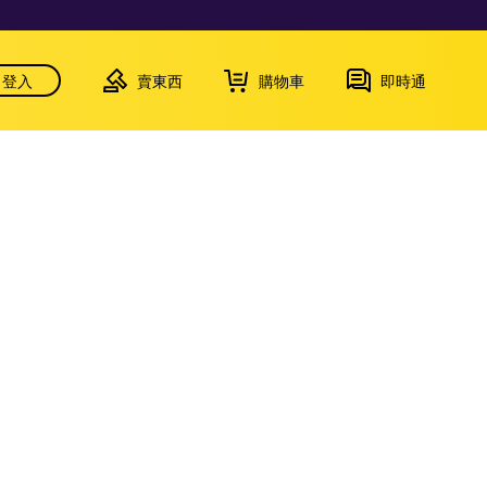
登入
賣東西
購物車
即時通