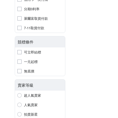
分期0利率
萊爾富取貨付款
7-11取貨付款
競標條件
可立即結標
一元起標
無底價
賣家等級
超人氣賣家
人氣賣家
拍賣新星