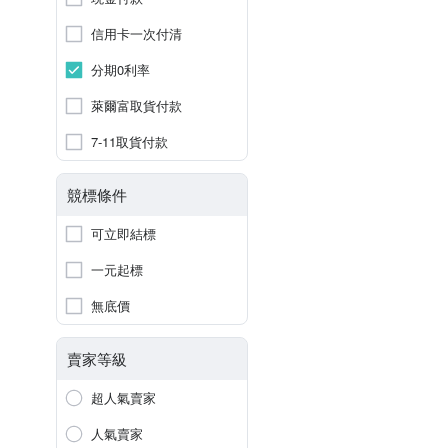
信用卡一次付清
分期0利率
萊爾富取貨付款
7-11取貨付款
競標條件
可立即結標
一元起標
無底價
賣家等級
超人氣賣家
人氣賣家