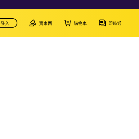
登入
賣東西
購物車
即時通