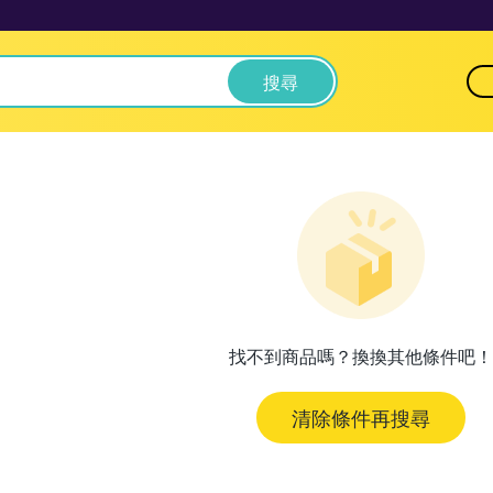
搜尋
找不到商品嗎？換換其他條件吧！
清除條件再搜尋