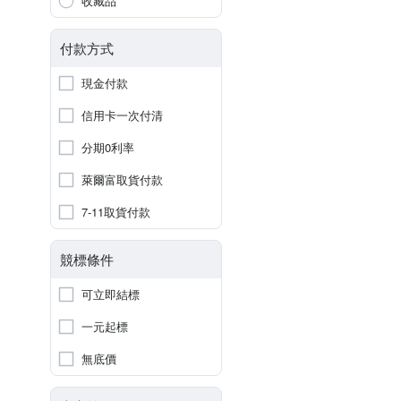
收藏品
付款方式
現金付款
信用卡一次付清
分期0利率
萊爾富取貨付款
7-11取貨付款
競標條件
可立即結標
一元起標
無底價