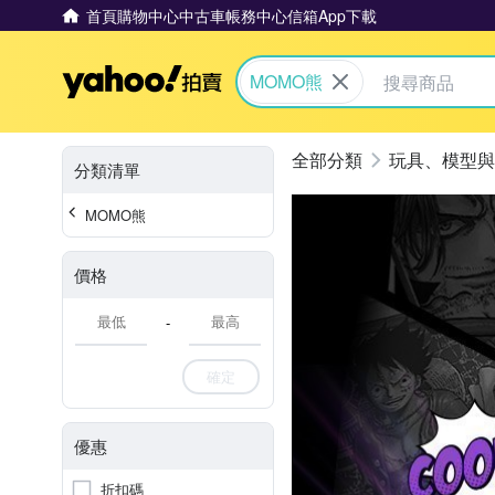
首頁
購物中心
中古車
帳務中心
信箱
App下載
Yahoo拍賣
MOMO熊
玩具、模型與
分類清單
MOMO熊
價格
-
確定
優惠
折扣碼