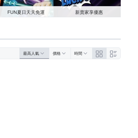
FUN夏日天天免運
新賣家享優惠
最高人氣
價格
時間