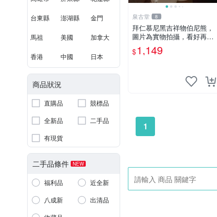
泉古堂
台東縣
澎湖縣
金門
8
拜仁慕尼黑吉祥物伯尼熊，
圖片為實物拍攝，看好再
馬祖
美國
加拿大
拍，不退不換-187978
1,149
$
香港
中國
日本
商品狀況
直購品
競標品
全新品
二手品
1
有現貨
二手品條件
NEW
福利品
近全新
八成新
出清品