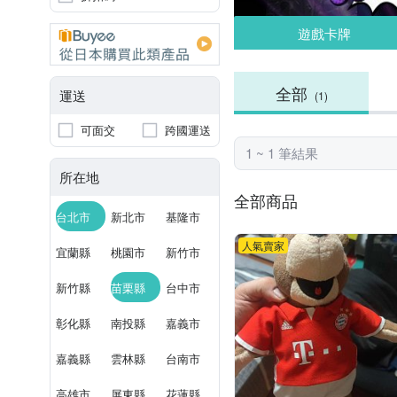
遊戲卡牌
全部
運送
(1)
可面交
跨國運送
1 ~ 1 筆結果
所在地
全部商品
台北市
新北市
基隆市
人氣賣家
宜蘭縣
桃園市
新竹市
新竹縣
苗栗縣
台中市
彰化縣
南投縣
嘉義市
嘉義縣
雲林縣
台南市
高雄市
屏東縣
花蓮縣