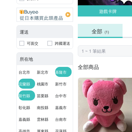
遊戲卡牌
全部
運送
(1)
可面交
跨國運送
1 ~ 1 筆結果
所在地
全部商品
台北市
新北市
基隆市
宜蘭縣
桃園市
新竹市
新竹縣
苗栗縣
台中市
彰化縣
南投縣
嘉義市
嘉義縣
雲林縣
台南市
高雄市
屏東縣
花蓮縣