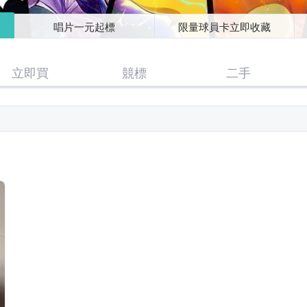
唱片一元起標
限量球員卡立即收藏
立即買
競標
二手