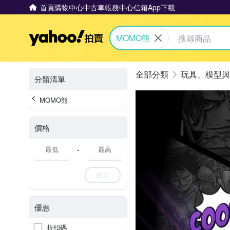
首頁
購物中心
中古車
帳務中心
信箱
App下載
Yahoo拍賣
MOMO熊
玩具、模型與
分類清單
MOMO熊
價格
-
確定
優惠
折扣碼