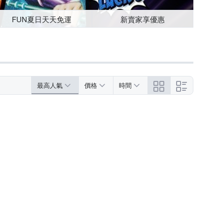
FUN夏日天天免運
新賣家享優惠
最高人氣
價格
時間