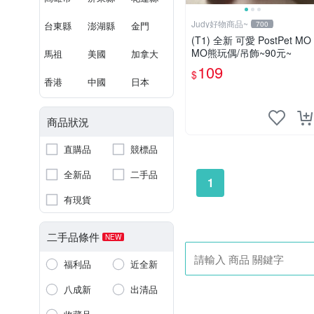
Judy好物商品~
台東縣
澎湖縣
金門
700
(T1) 全新 可愛 PostPet MO
MO熊玩偶/吊飾~90元~
馬祖
美國
加拿大
109
$
香港
中國
日本
商品狀況
直購品
競標品
全新品
二手品
1
有現貨
二手品條件
NEW
福利品
近全新
八成新
出清品