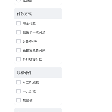
收藏品
付款方式
現金付款
信用卡一次付清
分期0利率
萊爾富取貨付款
7-11取貨付款
競標條件
可立即結標
一元起標
無底價