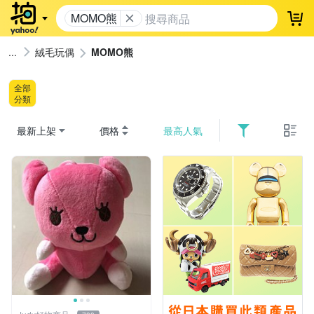
MOMO熊
登
絨毛玩偶
MOMO熊
全部
分類
最新上架
價格
最高人氣