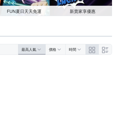
FUN夏日天天免運
新賣家享優惠
最高人氣
價格
時間