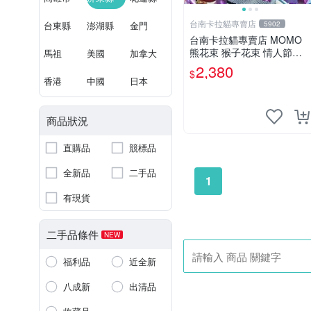
台南卡拉貓專賣店
台東縣
澎湖縣
金門
5902
台南卡拉貓專賣店 MOMO
熊花束 猴子花束 情人節禮
馬祖
美國
加拿大
物 二選一 可繡字 可今天寄
2,380
$
明天到
香港
中國
日本
商品狀況
直購品
競標品
全新品
二手品
1
有現貨
二手品條件
NEW
福利品
近全新
八成新
出清品