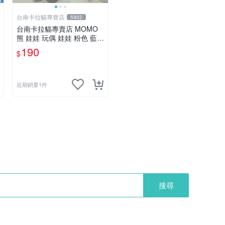
台南卡拉貓專賣店
5902
台南卡拉貓專賣店 MOMO
熊 娃娃 玩偶 娃娃 粉色 藍色
2色分售
190
$
近期銷量1件
搜尋