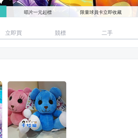
唱片一元起標
限量球員卡立即收藏
立即買
競標
二手