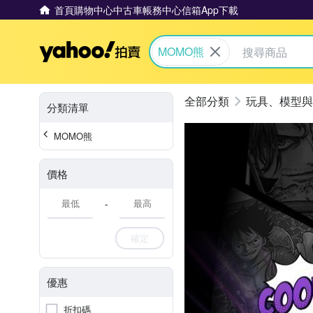
首頁
購物中心
中古車
帳務中心
信箱
App下載
Yahoo拍賣
MOMO熊
玩具、模型與
分類清單
MOMO熊
價格
-
確定
優惠
折扣碼