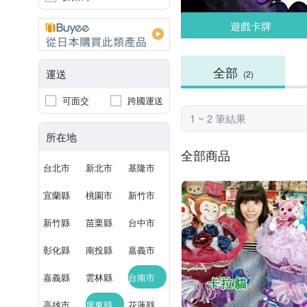
遊戲卡牌
全部
運送
(2)
可面交
跨國運送
1 ~ 2 筆結果
所在地
全部商品
台北市
新北市
基隆市
宜蘭縣
桃園市
新竹市
新竹縣
苗栗縣
台中市
彰化縣
南投縣
嘉義市
嘉義縣
雲林縣
台南市
高雄市
屏東縣
花蓮縣