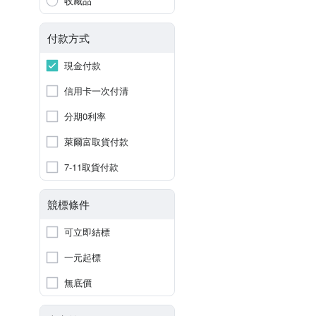
收藏品
付款方式
現金付款
信用卡一次付清
分期0利率
萊爾富取貨付款
7-11取貨付款
競標條件
可立即結標
一元起標
無底價