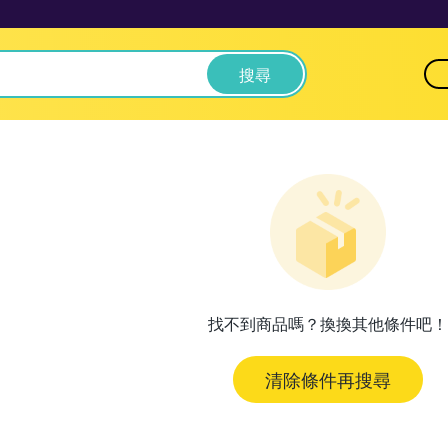
搜尋
找不到商品嗎？換換其他條件吧！
清除條件再搜尋