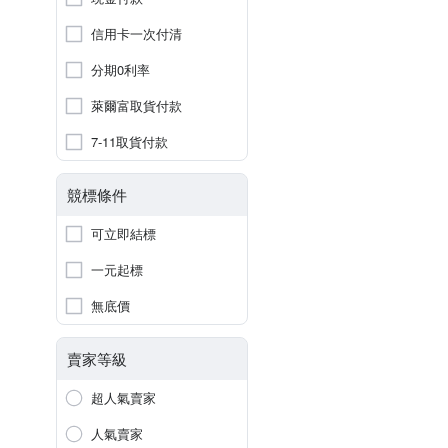
信用卡一次付清
分期0利率
萊爾富取貨付款
7-11取貨付款
競標條件
可立即結標
一元起標
無底價
賣家等級
超人氣賣家
人氣賣家