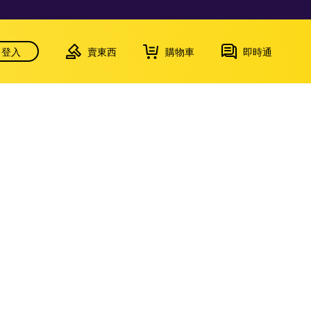
登入
賣東西
購物車
即時通