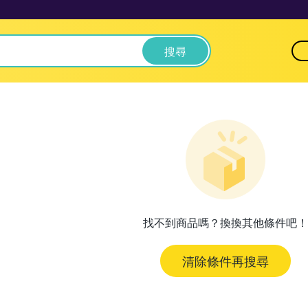
搜尋
找不到商品嗎？換換其他條件吧！
清除條件再搜尋