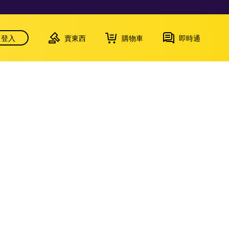
登入
賣東西
購物車
即時通