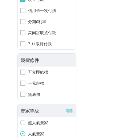
信用卡一次付清
分期0利率
萊爾富取貨付款
7-11取貨付款
競標條件
可立即結標
一元起標
無底價
賣家等級
清除
超人氣賣家
人氣賣家