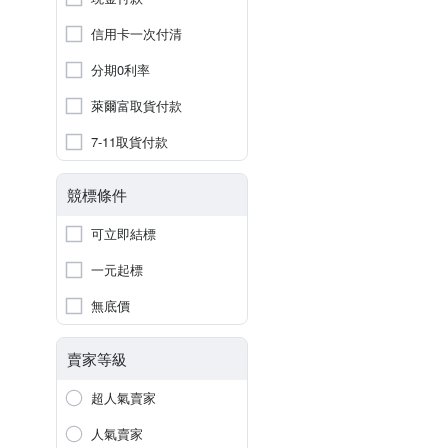
信用卡一次付清
分期0利率
萊爾富取貨付款
7-11取貨付款
競標條件
可立即結標
一元起標
無底價
賣家等級
超人氣賣家
人氣賣家