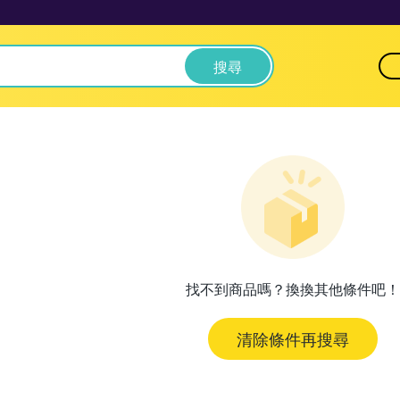
搜尋
找不到商品嗎？換換其他條件吧！
清除條件再搜尋