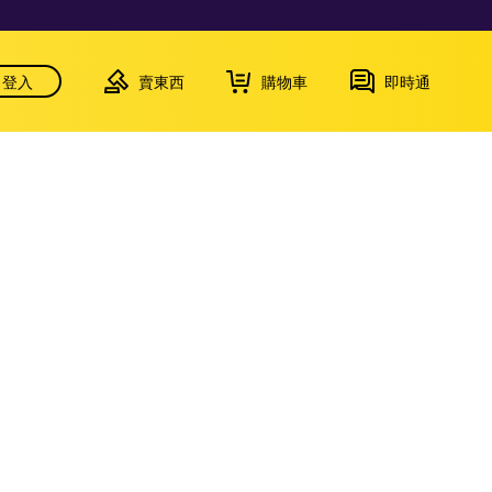
登入
賣東西
購物車
即時通