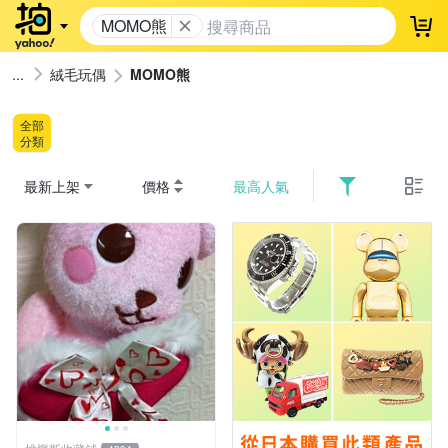
MOMO熊
登
絨毛玩偶
MOMO熊
全部
分類
最新上架
價格
最高人氣