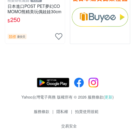
桃樂斯收藏鋪
4334
日本進口POST PET夢幻CO
MOMO熊精美玩偶娃娃30cm
250
$
競標
剩9天
Yahoo台灣電子商務 版權所有 © 2026 服務條款(
更新
)
服務條款
|
隱私權
|
拍賣使用規範
交易安全