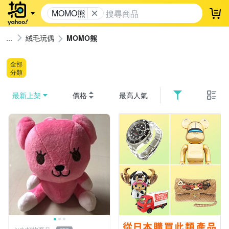
MOMO熊
登
絨毛玩偶
MOMO熊
全部
分類
最新上架
價格
最高人氣