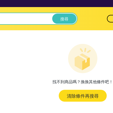
搜尋
找不到商品嗎？換換其他條件吧！
清除條件再搜尋