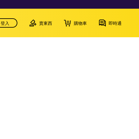
登入
賣東西
購物車
即時通