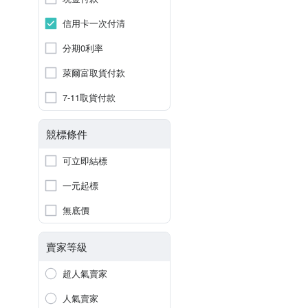
信用卡一次付清
分期0利率
萊爾富取貨付款
7-11取貨付款
競標條件
可立即結標
一元起標
無底價
賣家等級
超人氣賣家
人氣賣家