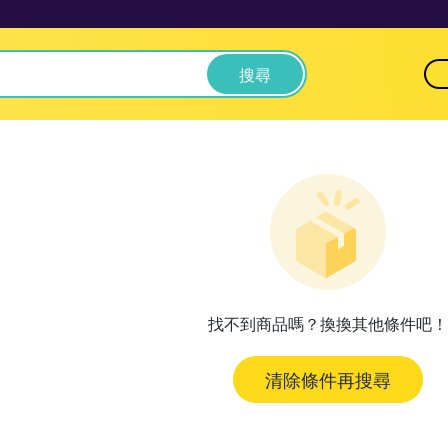
搜尋
找不到商品嗎？換換其他條件吧！
清除條件再搜尋