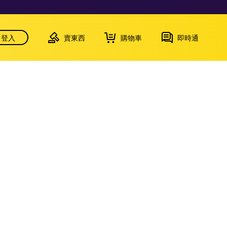
登入
賣東西
購物車
即時通