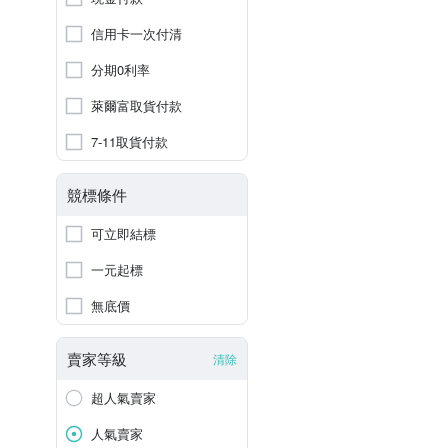
信用卡一次付清
分期0利率
萊爾富取貨付款
7-11取貨付款
競標條件
可立即結標
一元起標
無底價
賣家等級
清除
超人氣賣家
人氣賣家