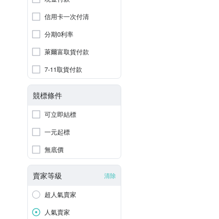
信用卡一次付清
分期0利率
萊爾富取貨付款
7-11取貨付款
競標條件
可立即結標
一元起標
無底價
賣家等級
清除
超人氣賣家
人氣賣家