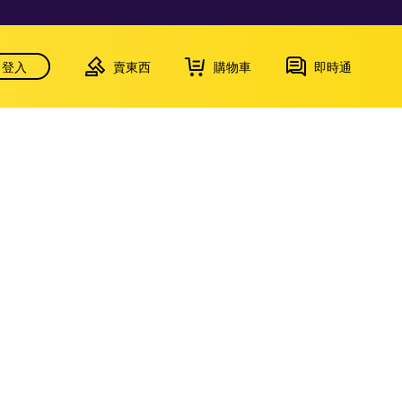
登入
賣東西
購物車
即時通