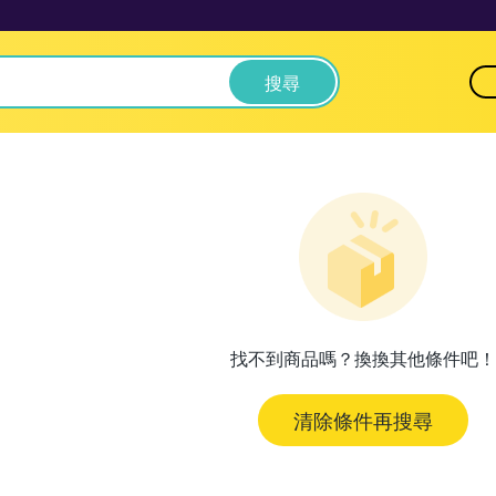
搜尋
找不到商品嗎？換換其他條件吧！
清除條件再搜尋