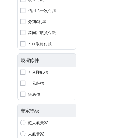
信用卡一次付清
分期0利率
萊爾富取貨付款
7-11取貨付款
競標條件
可立即結標
一元起標
無底價
賣家等級
超人氣賣家
人氣賣家