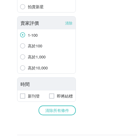
拍賣新星
賣家評價
清除
1-100
高於100
高於1,000
高於10,000
時間
新刊登
即將結標
清除所有條件