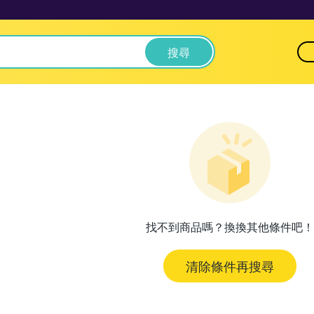
搜尋
找不到商品嗎？換換其他條件吧！
清除條件再搜尋