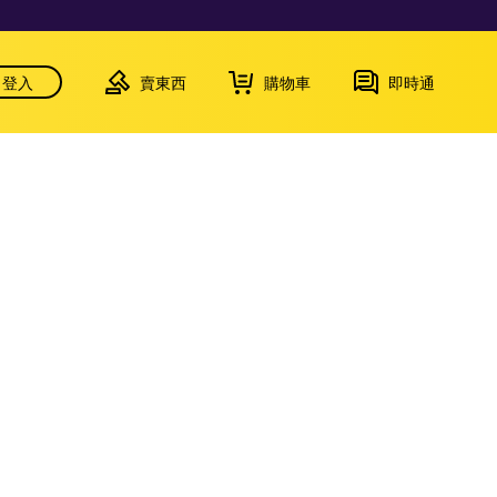
登入
賣東西
購物車
即時通