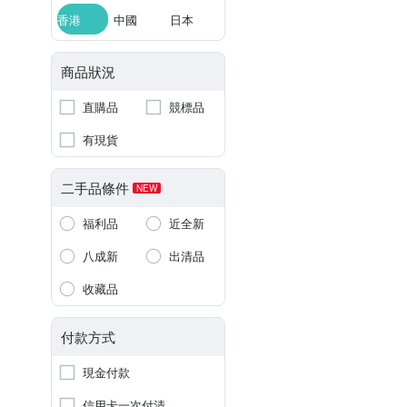
香港
中國
日本
商品狀況
直購品
競標品
有現貨
二手品條件
NEW
福利品
近全新
八成新
出清品
收藏品
付款方式
現金付款
信用卡一次付清