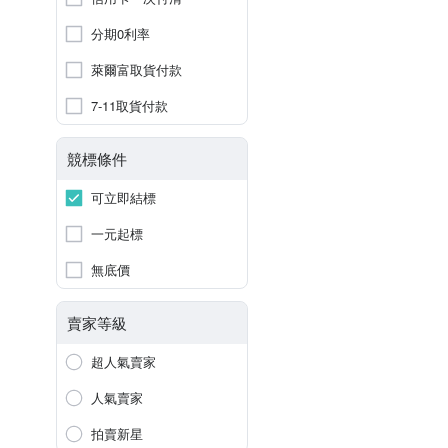
分期0利率
萊爾富取貨付款
7-11取貨付款
競標條件
可立即結標
一元起標
無底價
賣家等級
超人氣賣家
人氣賣家
拍賣新星