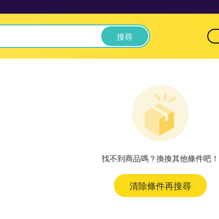
搜尋
找不到商品嗎？換換其他條件吧！
清除條件再搜尋