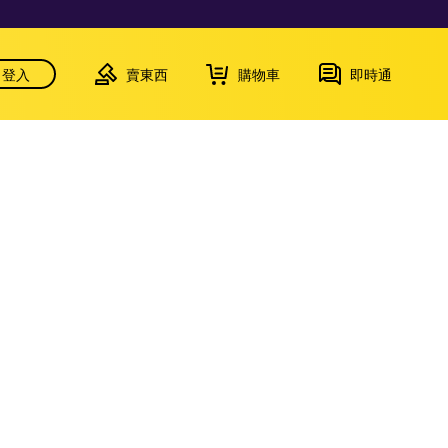
登入
賣東西
購物車
即時通