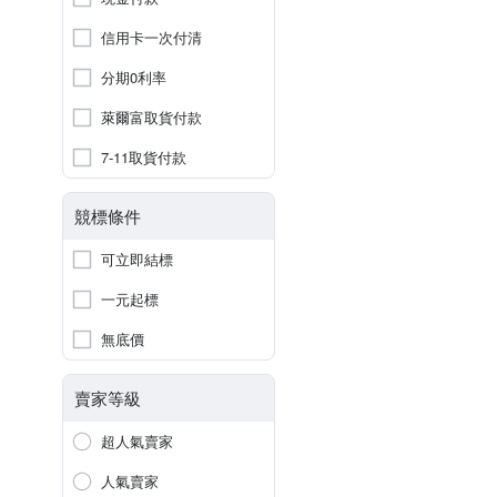
信用卡一次付清
分期0利率
萊爾富取貨付款
7-11取貨付款
競標條件
可立即結標
一元起標
無底價
賣家等級
超人氣賣家
人氣賣家