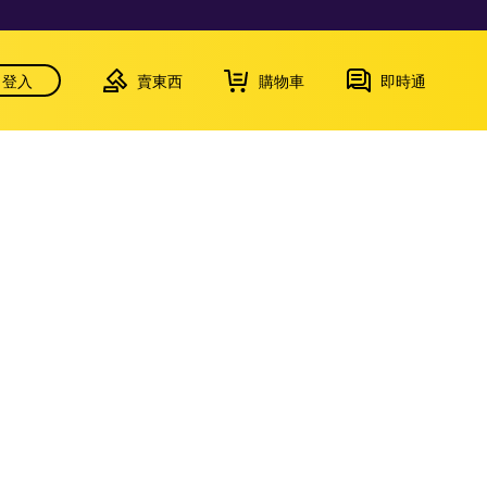
登入
賣東西
購物車
即時通