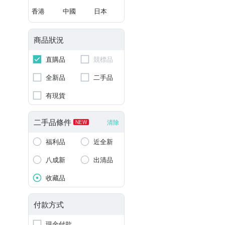
香港
中國
日本
商品狀況
直購品
競標品
全新品
二手品
有現貨
二手品條件
清除
NEW
福利品
近全新
八成新
出清品
收藏品
付款方式
現金付款