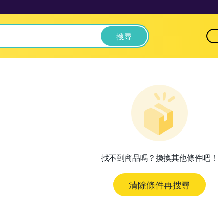
搜尋
找不到商品嗎？換換其他條件吧！
清除條件再搜尋