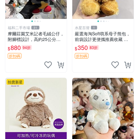
福和二手市場
水星百貨
31
1
摩爾莊園艾米記者毛絨公仔，
嚴選海淘Soft萌系母子熊包，
附腳標設計，高約25公分，
前袋設計更便攜推薦收藏 母
全新未拆封，限量珍藏。艾米
子熊 軟綿綿 包包
880
350
94折
83折
$
$
記者 毛絨公仔 超萌玩偶
折扣碼
折扣碼
拍賣新星