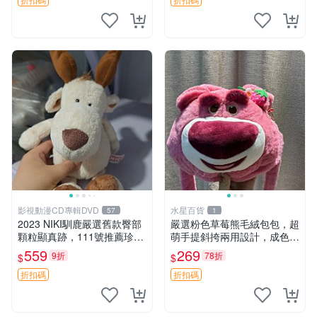
影視動漫CD專輯DVD
水星百貨
57
1
2023 NIKI馴鹿嚴選舊款臀部
嚴選粉色草莓熊毛絨包包，超
顆粒顯真跡，111號推薦珍藏
萌手提斜挎兩用設計，成色上
品 馴鹿 舊款 尾巴顆粒
佳容量大 粉紅草莓 毛絨包 超
559
269
9折
78折
$
$
大容量
折扣碼
折扣碼