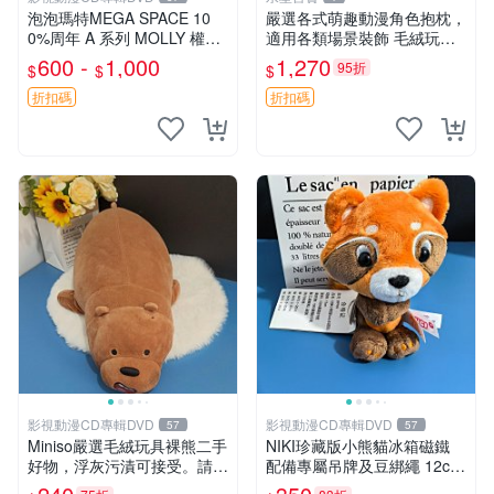
泡泡瑪特MEGA SPACE 10
嚴選各式萌趣動漫角色抱枕，
0%周年 A 系列 MOLLY 權威
適用各類場景裝飾 毛絨玩
隱藏款 嚴選薄荷巧克力色 80
具、卡通抱枕、趣味玩偶
600 -
1,000
1,270
95折
$
$
$
年代風味 權威推薦 合適收藏
折扣碼
折扣碼
影視動漫CD專輯DVD
影視動漫CD專輯DVD
57
57
Miniso嚴選毛絨玩具裸熊二手
NIKI珍藏版小熊貓冰箱磁鐵
好物，浮灰污漬可接受。請詳
配備專屬吊牌及豆綁繩 12cm
閱照片再下單，售出不退不
廢品嚴選 好評推薦 小熊貓冰