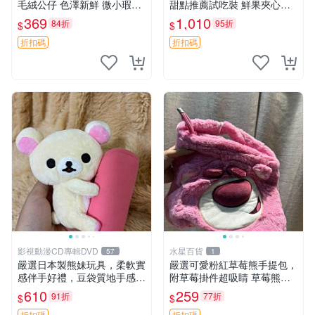
毛絨公仔 色澤新鮮 微小瑕疵
甜點推薦試吃裝 鮮果夾心糖
可收藏 中古 安撫熊 條紋公仔
果，甜蜜滋味享不停 薄荷草
369
1,010
84折
95折
$
$
莓 奶油心 60粒 mini小甜心糖
果，水果味夾心零食裝 心形
折扣碼
折扣碼
糖果 60
影視動漫CD專輯DVD
水星百貨
57
1
嚴選日本製熊妹玩具，柔軟實
嚴選可愛粉紅草莓熊手提包，
感伴手好禮，豆袋質地手感
附草莓掛件超吸睛 草莓熊手
佳，抱枕小熊 recom 推薦 白
提包 草莓掛件 可愛portunes
610
259
91折
77折
$
$
色豆袋 玩具
e
折扣碼
折扣碼