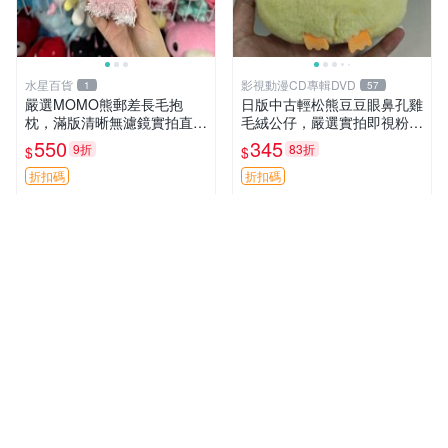
水星百貨
影視動漫CD專輯DVD
1
57
嚴選MOMO熊郵差長毛抱
日版中古輕松熊豆豆眼鼻孔雞
枕，滿版清晰無濾鏡實拍直
毛絨公仔，嚴選實拍即視粉絲
銷。每周新品到貨，不容錯
必買 公仔紙箱氣泡膜精心包
550
345
9折
83折
$
$
過！ 郵差熊 長毛 抱枕
裝快速發貨 輕松熊 公仔 雞毛
絨
折扣碼
折扣碼