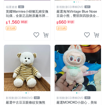
福運連連
影視動漫CD專輯DVD
30
57
英國Warmies小樹懶瓦姆安撫
嚴選海淘Vintage Blue Nose
玩偶，全新正品附原廠吊牌與
豆袋小熊，臀部與四肢俱全，
防塵袋，內藏薰衣草可加熱，
坐高11公分，附原盒與吊牌
1,560
660
95折
91折
$
$
適合各個年齡層，冷暖兩用享
收藏。藍鼻子小熊，值得擁有
受抱抱樂趣，不容錯過嚴選好
玩具 憶熊
折扣碼
折扣碼
物 溫暖 冷感
影視動漫CD專輯DVD
影視動漫CD專輯DVD
57
57
嚴選中古豆豆眼條紋安撫熊
嚴選MOKOKO小甜心，美味