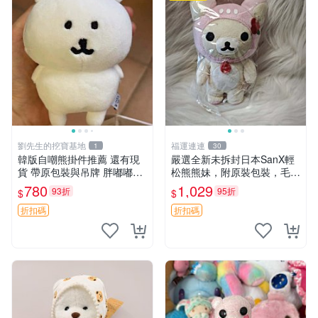
劉先生的挖寶基地
福運連連
1
30
韓版自嘲熊掛件推薦 還有現
嚴選全新未拆封日本SanX輕
貨 帶原包裝與吊牌 胖嘟嘟超
松熊熊妹，附原裝包裝，毛絨
可愛 毛絨手感佳 小熊掛件 自
質地極佳，細膩可愛，推薦收
780
1,029
93折
95折
$
$
嘲抱枕 小熊抱枕
藏兼送禮，適合女性好友或家
人，限量釋出。鬆熊、熊玩
折扣碼
折扣碼
偶、收藏品