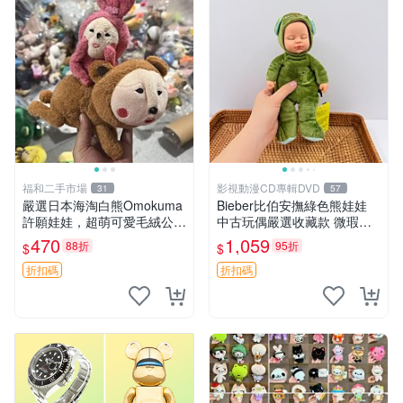
福和二手市場
影視動漫CD專輯DVD
31
57
嚴選日本海淘白熊Omokuma
Bieber比伯安撫綠色熊娃娃
許願娃娃，超萌可愛毛絨公仔
中古玩偶嚴選收藏款 微瑕輕
推薦收藏 白熊 Omokuma 毛
度使用 Bieber綠熊娃娃 中古
470
1,059
88折
95折
$
$
絨玩具 偽裝娃娃 玩具擺飾
玩偶 微瑕
折扣碼
折扣碼