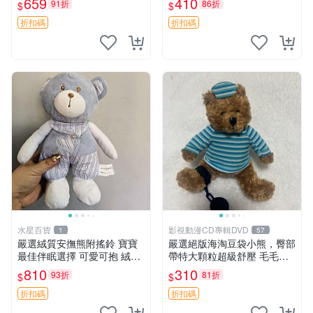
659
410
91折
86折
$
$
約克豆豆眼安撫巾 數碼豆豆
共賞。 麋鹿 豆袋 毛茸玩具
眼
折扣碼
折扣碼
水星百貨
影視動漫CD專輯DVD
1
57
嚴選絨質安撫熊附搖鈴 寶寶
嚴選絕版海淘豆袋小熊，臀部
最佳伴眠選擇 可愛可抱 絨毛
帶特大顆粒超級舒壓 毛毛摸
玩具 安撫熊 嬰兒用
起來格外順滑適合收藏 100%
810
310
93折
81折
$
$
棉質 豆袋枕 豆袋、抱枕、小
熊
折扣碼
折扣碼