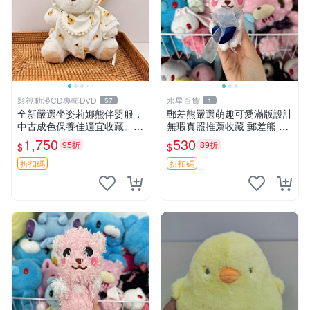
影視動漫CD專輯DVD
水星百貨
57
1
全新嚴選坐姿莉娜熊伴嬰服，
郵差熊嚴選萌趣可愛滿版設計
中古成色保養佳適宜收藏。無
無瑕真照推薦收藏 郵差熊 熊
盒子但品質完好，快速出貨。
抱枕 紅薯啵啵間
1,750
530
95折
89折
$
$
建議入手！ 中古 玩偶 滬漫
折扣碼
折扣碼