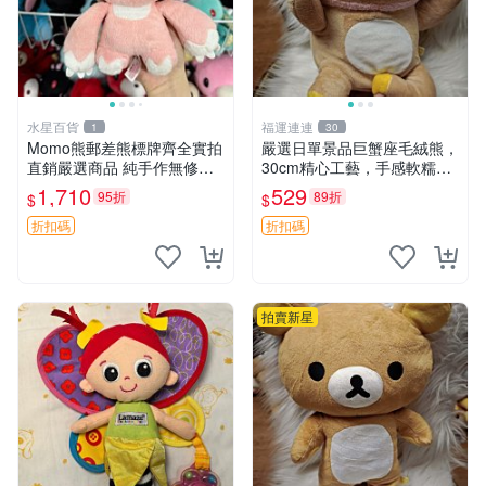
水星百貨
福運連連
1
30
Momo熊郵差熊標牌齊全實拍
嚴選日單景品巨蟹座毛絨熊，
直銷嚴選商品 純手作無修圖
30cm精心工藝，手感軟糯推
可收藏 郵差熊 Momo熊 標牌
薦收藏送人 巨蟹座 毛絨玩具
1,710
529
95折
89折
$
$
商品
精緻做工
折扣碼
折扣碼
拍賣新星