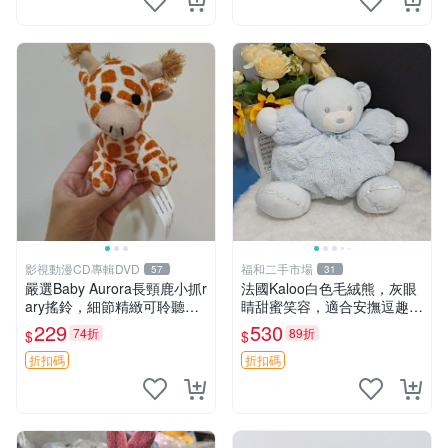
影視動漫CD專輯DVD
福和二手市場
57
31
嚴選Baby Aurora長頸鹿小抓r
法國Kaloo白色毛絨熊，灰眼
ary搖鈴，細節精緻可聆聽清
睛甜蜜笑容，適合安撫逗趣可
脆鈴音 軟萌可愛 定制紀念 金
愛，柔軟面料手感佳。14 白
229
530
74折
89折
$
$
屬搖鈴 新手媽咪推薦 長頸鹿
色安撫熊 毛絨玩具 寶寶逗樂
抓rary 搖鈴
具
折扣碼
折扣碼