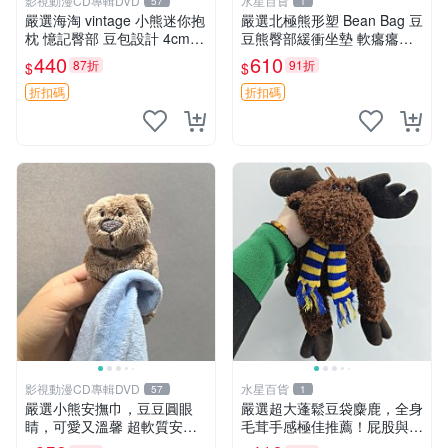
影視動漫CD專輯DVD
水星百貨
57
1
嚴選海淘 vintage 小熊迷你抱
嚴選北極熊形塑 Bean Bag 豆
枕 憶記臀部 豆包設計 4cm
豆熊臀部緩衝坐墊 軟癟癟舒
高 推薦收藏 迷你豆包小熊、
壓設計 保暖又實用 適合久坐
440
610
87折
91折
$
$
高臀部、豆袋抱枕
放松 推薦居家使用 RUSS系
列 豆豆熊屁屁坐墊 3D顆粒結
折扣碼
折扣碼
構
影視動漫CD專輯DVD
水星百貨
57
1
嚴選小熊安撫巾，豆豆圓眼
嚴選超大蓬鬆豆袋麋鹿，全身
睛，可愛又溫馨 超軟質安撫
毛茸手感極佳推薦！屁股與四
巾，豆豆設計，哄睡好幫手
肢填充均勻，適合收藏與孩童