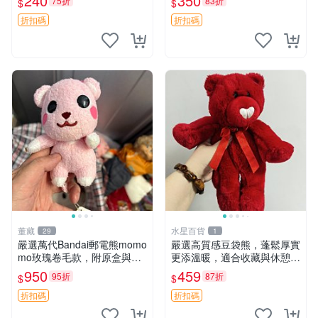
240
350
75折
83折
$
$
換。全新品相收藏推薦。 裸
箱貼 磁鐵掛件 冰箱飾品
熊 毛絨玩具 收藏
折扣碼
折扣碼
董藏
水星百貨
29
1
嚴選萬代Bandai郵電熊momo
嚴選高質感豆袋熊，蓬鬆厚實
mo玫瑰卷毛款，附原盒與吊
更添溫暖，適合收藏與休憩。
牌，粉嫩可愛入手即柔軟～
前胸填充飽滿，背部亦具優雅
950
459
95折
87折
$
$
玫瑰卷毛 郵電熊 正品
設計。 豆袋熊 保暖 溫柔 蓬
松
折扣碼
折扣碼