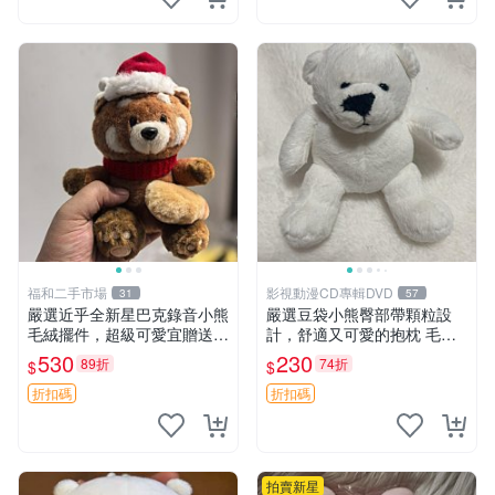
福和二手市場
影視動漫CD專輯DVD
31
57
嚴選近乎全新星巴克錄音小熊
嚴選豆袋小熊臀部帶顆粒設
毛絨擺件，超級可愛宜贈送掛
計，舒適又可愛的抱枕 毛絨
飾 錄音小熊 毛絨擺件 贈品
抱枕、臀部按摩、坐墊
530
230
89折
74折
$
$
折扣碼
折扣碼
拍賣新星