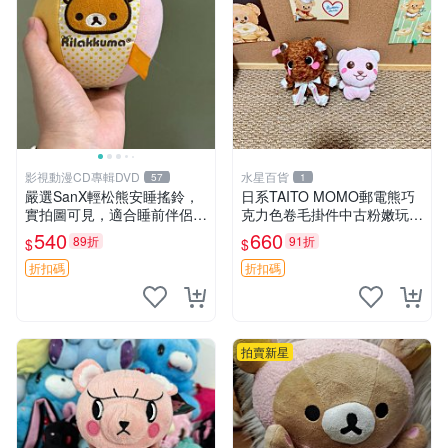
影視動漫CD專輯DVD
水星百貨
57
1
嚴選SanX輕松熊安睡搖鈴，
日系TAITO MOMO郵電熊巧
實拍圖可見，適合睡前伴侶，
克力色卷毛掛件中古粉嫩玩偶
Picks安撫好物 0325 懸吊 電
微瑕推薦 postpet momo 郵
540
660
89折
91折
$
$
腦
電熊 中古玩偶
折扣碼
折扣碼
拍賣新星