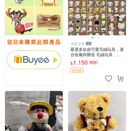
水星百貨
1
嚴選多款超可愛毛絨玩具，適
合收藏與贈送 毛絨玩具、抱
枕、公仔
1,150
95折
$
折扣碼