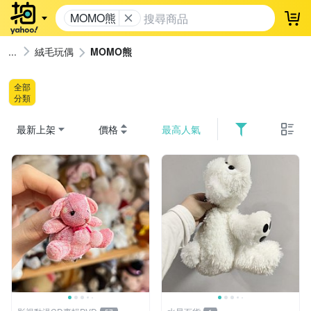
MOMO熊
登
絨毛玩偶
MOMO熊
全部
分類
最新上架
價格
最高人氣