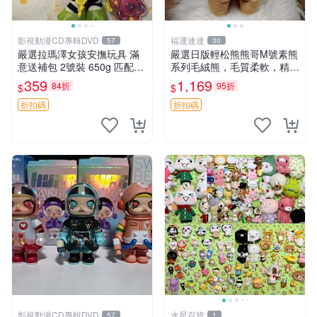
影視動漫CD專輯DVD
福運連連
57
30
嚴選拉瑪澤女孩安撫玩具 滿
嚴選日版輕松熊熊哥M號素熊
意送補包 2號裝 650g 匹配嬰
系列毛絨熊，毛質柔軟，精緻
幼童舒壓好伴侶 女孩專用 安
可愛，尺寸35cm，保存狀態
359
1,169
84折
95折
$
$
心選擇 安撫玩偶 衝包 玩具
優異。收藏或贈送皆為佳選。
中古 毛絨熊 毛玩偶
折扣碼
折扣碼
影視動漫CD專輯DVD
水星百貨
57
1