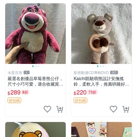
水星百貨
影視動漫CD專輯DVD
1
57
嚴選名創優品草莓香熊公仔，
Kaichi凱馳萌熊設計安撫搖
尺寸小巧可愛，適合收藏賞玩
鈴，柔軟入手，推薦哄睡好選
30cm 玩具 公仔 草莓熊
擇 熊公仔 安撫玩具 喂食環
289
220
8折
73折
$
$
折扣碼
折扣碼