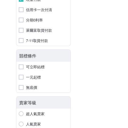
信用卡一次付清
分期0利率
萊爾富取貨付款
7-11取貨付款
競標條件
可立即結標
一元起標
無底價
賣家等級
超人氣賣家
人氣賣家