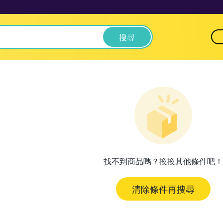
搜尋
找不到商品嗎？換換其他條件吧！
清除條件再搜尋