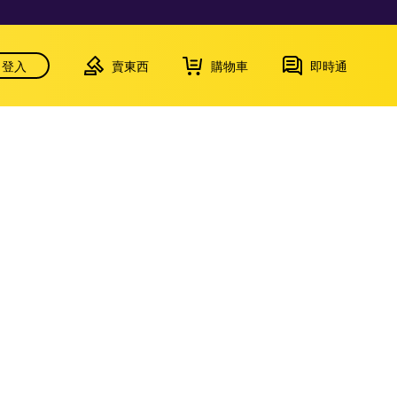
登入
賣東西
購物車
即時通