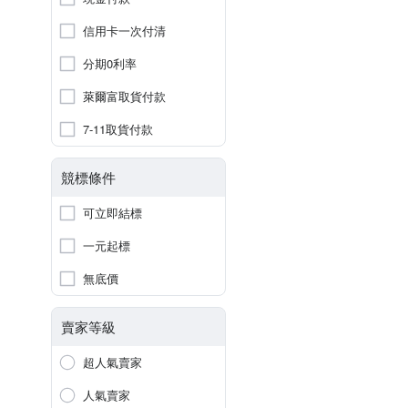
信用卡一次付清
分期0利率
萊爾富取貨付款
7-11取貨付款
競標條件
可立即結標
一元起標
無底價
賣家等級
超人氣賣家
人氣賣家