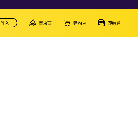
登入
賣東西
購物車
即時通