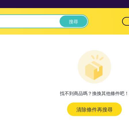
搜尋
找不到商品嗎？換換其他條件吧！
清除條件再搜尋