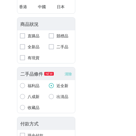
香港
中國
日本
商品狀況
直購品
競標品
全新品
二手品
有現貨
二手品條件
清除
NEW
福利品
近全新
八成新
出清品
收藏品
付款方式
現金付款