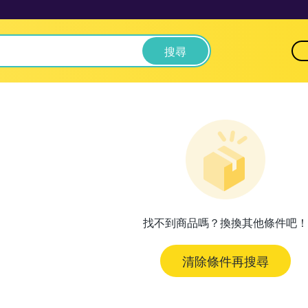
搜尋
找不到商品嗎？換換其他條件吧！
清除條件再搜尋