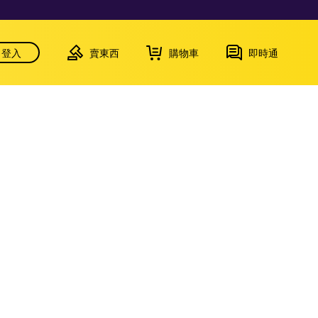
登入
賣東西
購物車
即時通