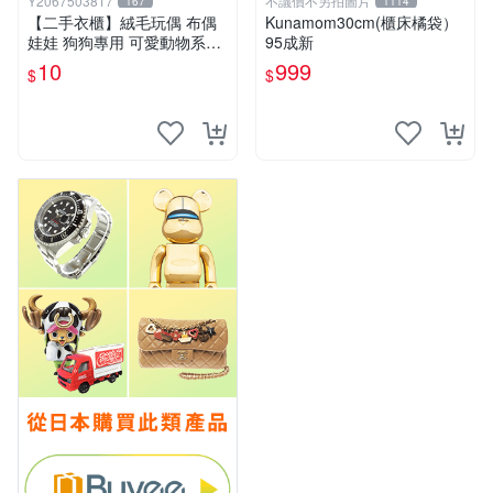
Y2067503817
不議價不另拍圖片
167
1114
【二手衣櫃】絨毛玩偶 布偶
Kunamom30cm(櫃床橘袋）
娃娃 狗狗專用 可愛動物系列
95成新
耐咬耐磨玩具 玩偶 粉紅熊寵
10
999
$
$
物玩具 1120929