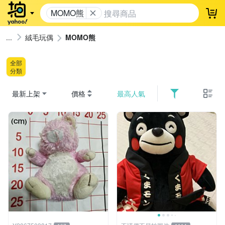
MOMO熊
登
絨毛玩偶
MOMO熊
全部
分類
最新上架
價格
最高人氣