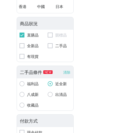
香港
中國
日本
商品狀況
直購品
競標品
全新品
二手品
有現貨
二手品條件
清除
NEW
福利品
近全新
八成新
出清品
收藏品
付款方式
現金付款