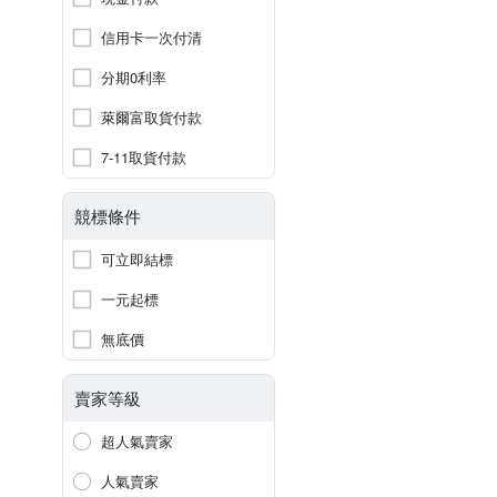
信用卡一次付清
分期0利率
萊爾富取貨付款
7-11取貨付款
競標條件
可立即結標
一元起標
無底價
賣家等級
超人氣賣家
人氣賣家