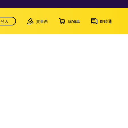
登入
賣東西
購物車
即時通