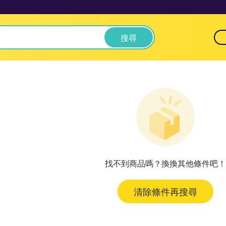
搜尋
找不到商品嗎？換換其他條件吧！
清除條件再搜尋