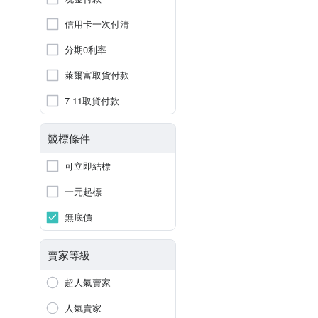
信用卡一次付清
分期0利率
萊爾富取貨付款
7-11取貨付款
競標條件
可立即結標
一元起標
無底價
賣家等級
超人氣賣家
人氣賣家