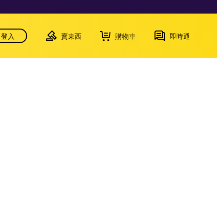
登入
賣東西
購物車
即時通