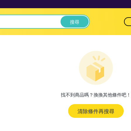
搜尋
找不到商品嗎？換換其他條件吧！
清除條件再搜尋