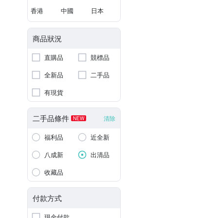
香港
中國
日本
商品狀況
直購品
競標品
全新品
二手品
有現貨
二手品條件
清除
NEW
福利品
近全新
八成新
出清品
收藏品
付款方式
現金付款