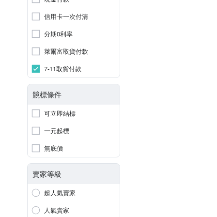
信用卡一次付清
分期0利率
萊爾富取貨付款
7-11取貨付款
競標條件
可立即結標
一元起標
無底價
賣家等級
超人氣賣家
人氣賣家