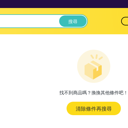
搜尋
找不到商品嗎？換換其他條件吧！
清除條件再搜尋