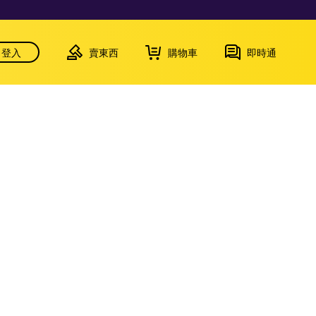
登入
賣東西
購物車
即時通