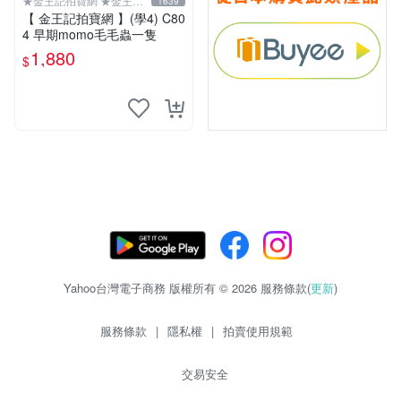
★金王記拍寶網 ★金王記
1639
拍寶趣
【 金王記拍寶網 】(學4) C80
4 早期momo毛毛蟲一隻
1,880
$
Yahoo台灣電子商務 版權所有 © 2026 服務條款(
更新
)
服務條款
|
隱私權
|
拍賣使用規範
交易安全