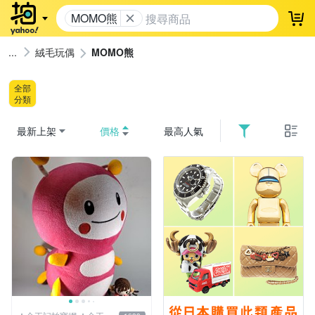
MOMO熊
登
絨毛玩偶
MOMO熊
全部
分類
最新上架
價格
最高人氣