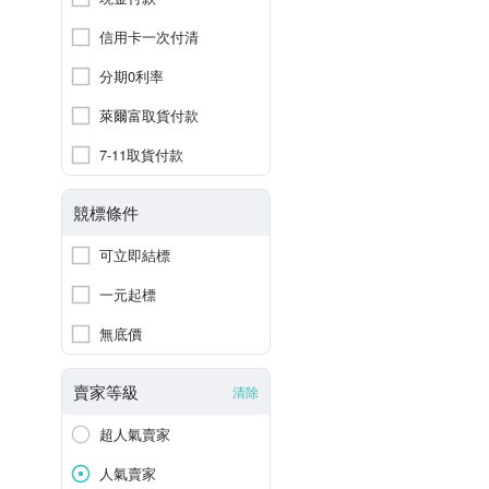
信用卡一次付清
分期0利率
萊爾富取貨付款
7-11取貨付款
競標條件
可立即結標
一元起標
無底價
賣家等級
清除
超人氣賣家
人氣賣家