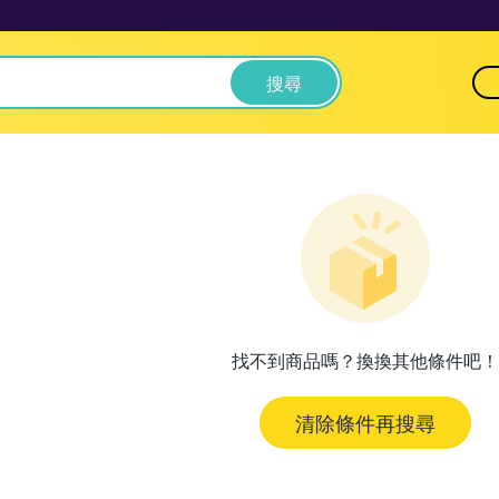
搜尋
找不到商品嗎？換換其他條件吧！
清除條件再搜尋