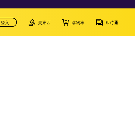
登入
賣東西
購物車
即時通