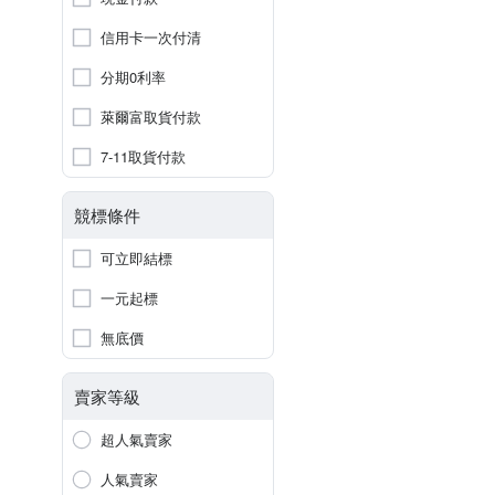
信用卡一次付清
分期0利率
萊爾富取貨付款
7-11取貨付款
競標條件
可立即結標
一元起標
無底價
賣家等級
超人氣賣家
人氣賣家