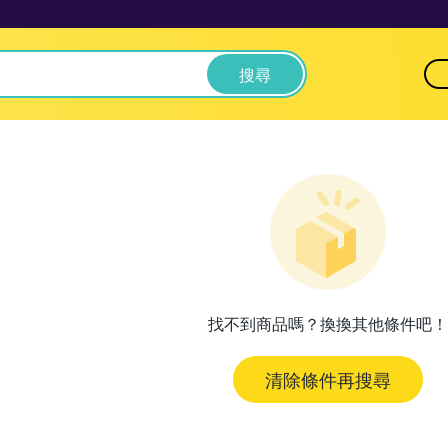
搜尋
找不到商品嗎？換換其他條件吧！
清除條件再搜尋