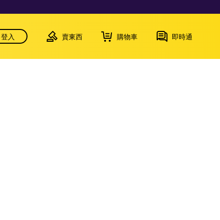
登入
賣東西
購物車
即時通