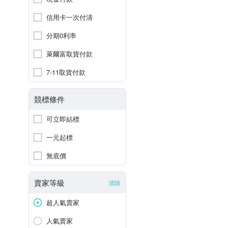
信用卡一次付清
分期0利率
萊爾富取貨付款
7-11取貨付款
競標條件
可立即結標
一元起標
無底價
賣家等級
清除
超人氣賣家
人氣賣家