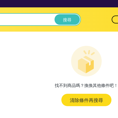
搜尋
找不到商品嗎？換換其他條件吧！
清除條件再搜尋