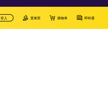
登入
賣東西
購物車
即時通