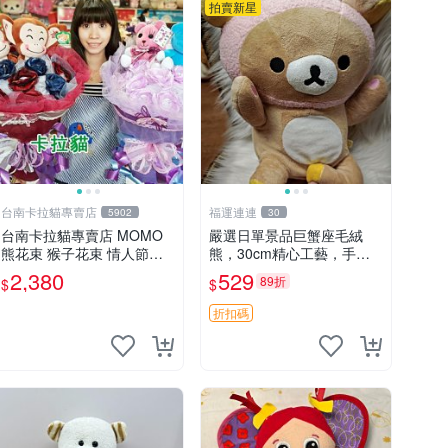
拍賣新星
台南卡拉貓專賣店
福運連連
5902
30
台南卡拉貓專賣店 MOMO
嚴選日單景品巨蟹座毛絨
熊花束 猴子花束 情人節禮
熊，30cm精心工藝，手感
物 二選一 可繡字 可今天寄
軟糯推薦收藏送人 巨蟹座
2,380
529
89折
$
$
明天到
毛絨玩具 精緻做工
折扣碼