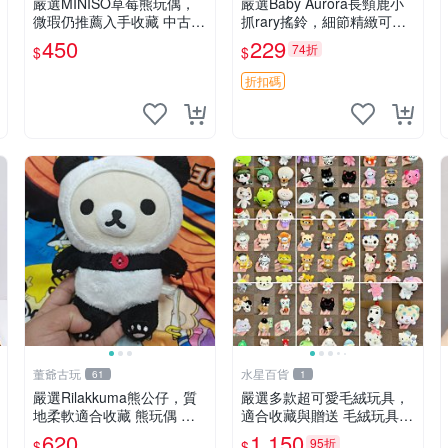
嚴選MINISO草莓熊玩偶，
嚴選Baby Aurora長頸鹿小
微瑕仍推薦入手收藏 中古 M
抓rary搖鈴，細節精緻可聆
INISO 草莓熊 玩具 收藏
聽清脆鈴音 軟萌可愛 定制
450
229
74折
$
$
紀念 金屬搖鈴 新手媽咪推
薦 長頸鹿 抓rary 搖鈴
折扣碼
董爺古玩
水星百貨
61
1
嚴選Rilakkuma熊公仔，質
嚴選多款超可愛毛絨玩具，
地柔軟適合收藏 熊玩偶 柔
適合收藏與贈送 毛絨玩具、
軟 公仔 收藏
抱枕、公仔
620
1,150
95折
$
$