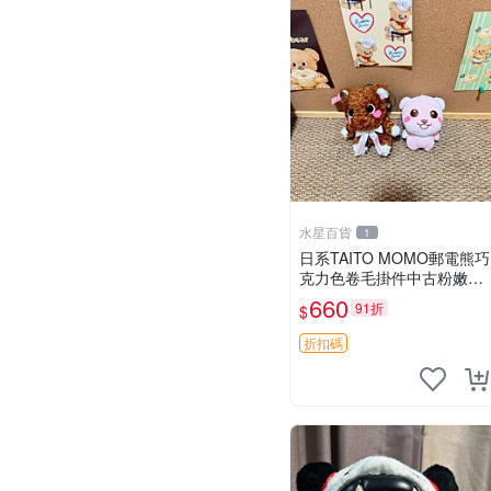
水星百貨
1
日系TAITO MOMO郵電熊巧
克力色卷毛掛件中古粉嫩玩
偶微瑕推薦 postpet momo
660
91折
$
郵電熊 中古玩偶
折扣碼