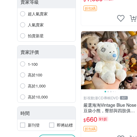
古玩偶 微瑕
賣家等級
折扣碼
超人氣賣家
人氣賣家
拍賣新星
賣家評價
1-100
高於100
高於1,000
高於10,000
影視動漫CD專輯DVD
57
嚴選海淘Vintage Blue Nose
豆袋小熊，臀部與四肢俱
時間
全，坐高11公分，附原盒與
660
91折
$
吊牌收藏。藍鼻子小熊，值
新刊登
即將結標
得擁有 玩具 憶熊
折扣碼