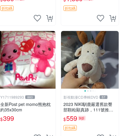
加熱，適合各個年齡層，冷
暖兩用享受抱抱樂趣，不容
折扣碼
折扣碼
錯過嚴選好物 溫暖 冷感
Y1711989293
影視動漫CD專輯DVD
883
57
全新Post pet momo熊抱枕
2023 NIKI馴鹿嚴選舊款臀
約35x30cm
部顆粒顯真跡，111號推薦
珍藏品 馴鹿 舊款 尾巴顆粒
399
559
9折
$
$
折扣碼