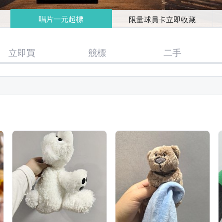
唱片一元起標
限量球員卡立即收藏
立即買
競標
二手