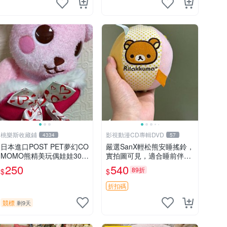
桃樂斯收藏鋪
影視動漫CD專輯DVD
4334
57
日本進口POST PET夢幻CO
嚴選SanX輕松熊安睡搖鈴，
MOMO熊精美玩偶娃娃30c
實拍圖可見，適合睡前伴
m
侶， Picks安撫好物 0325
250
540
89折
$
$
懸吊 電腦
折扣碼
競標
剩9天