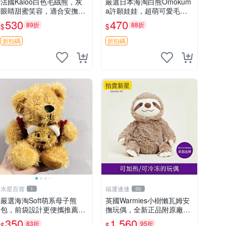
法國Kaloo白色毛絨熊，灰
嚴選日本海淘白熊Omokum
眼睛甜蜜笑容，適合安撫逗
a許願娃娃，超萌可愛毛絨
趣可愛，柔軟面料手感佳。
公仔推薦收藏 白熊 Omoku
530
470
89折
88折
$
$
14 白色安撫熊 毛絨玩具 寶
ma 毛絨玩具 偽裝娃娃 玩具
寶逗樂具
擺飾
折扣碼
折扣碼
拍賣新星
水星百貨
福運連連
1
30
嚴選海淘Soft萌系母子熊
英國Warmies小樹懶瓦姆安
包，前袋設計更便攜推薦收
撫玩偶，全新正品附原廠吊
藏 母子熊 軟綿綿 包包
牌與防塵袋，內藏薰衣草可
350
1,560
83折
95折
$
$