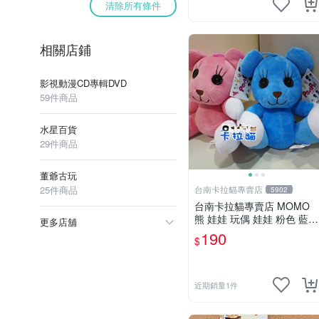
清除所有條件
相關店鋪
影視動漫CD專輯DVD
59件商品
水星百貨
29件商品
董爺古玩
25件商品
台南卡拉貓專賣店
5902
台南卡拉貓專賣店 MOMO
熊 娃娃 玩偶 娃娃 粉色 藍色
更多店舖
2色分售
190
$
近期銷量1件