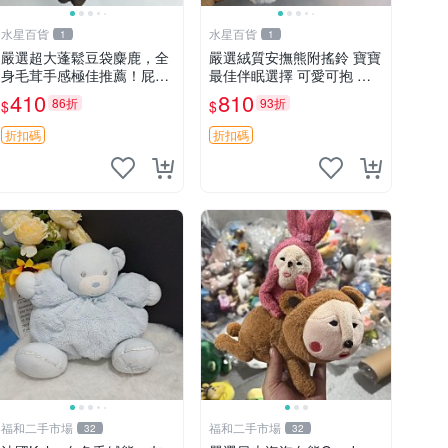
水星百貨
水星百貨
1
1
嚴選超大蓬鬆豆袋麋鹿，全
嚴選絨質安撫熊附搖鈴 寶寶
身毛茸手感極佳推薦！屁股
最佳伴眠選擇 可愛可抱 絨
與四肢填充均勻，適合收藏
毛玩具 安撫熊 嬰兒用
410
810
86折
93折
$
$
與孩童共賞。 麋鹿 豆袋 毛
茸玩具
折扣碼
折扣碼
福和二手市場
福和二手市場
32
32