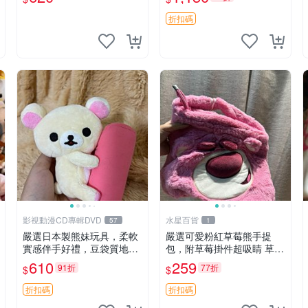
折扣碼
影視動漫CD專輯DVD
水星百貨
57
1
嚴選日本製熊妹玩具，柔軟
嚴選可愛粉紅草莓熊手提
實感伴手好禮，豆袋質地手
包，附草莓掛件超吸睛 草莓
感佳，抱枕小熊 recom 推薦
熊手提包 草莓掛件 可愛port
610
259
91折
77折
$
$
白色豆袋 玩具
unese
折扣碼
折扣碼