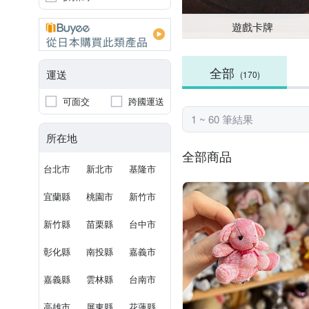
遊戲卡牌
全部
運送
(170)
可面交
跨國運送
1 ~ 60 筆結果
所在地
全部商品
台北市
新北市
基隆市
宜蘭縣
桃園市
新竹市
新竹縣
苗栗縣
台中市
彰化縣
南投縣
嘉義市
嘉義縣
雲林縣
台南市
高雄市
屏東縣
花蓮縣