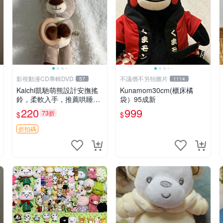
影視動漫CD專輯DVD
不議價不另拍圖片
57
1114
Kaichi凱馳萌熊設計安撫搖
Kunamom30cm(櫃床橘
鈴，柔軟入手，推薦哄睡好
袋）95成新
選擇 熊公仔 安撫玩具 喂食
220
999
73折
$
$
環
折扣碼