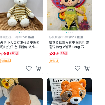
影視動漫CD專輯DVD
影視動漫CD專輯DVD
57
57
嚴選中古豆豆眼條紋安撫熊
嚴選拉瑪澤女孩安撫玩具 滿
毛絨公仔 色澤新鮮 微小瑕
意送補包 2號裝 650g 匹配
疵可收藏 中古 安撫熊 條紋
嬰幼童舒壓好伴侶 女孩專用
369
359
84折
84折
$
$
公仔
安心選擇 安撫玩偶 衝包 玩
具
折扣碼
折扣碼