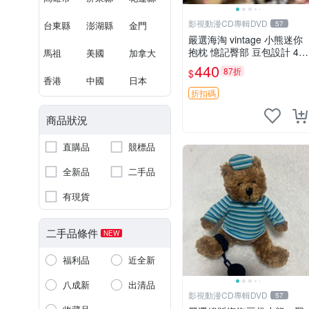
影視動漫CD專輯DVD
台東縣
澎湖縣
金門
57
嚴選海淘 vintage 小熊迷你
抱枕 憶記臀部 豆包設計 4c
馬祖
美國
加拿大
m 高 推薦收藏 迷你豆包小
440
87折
$
熊、高臀部、豆袋抱枕
香港
中國
日本
折扣碼
商品狀況
直購品
競標品
全新品
二手品
有現貨
二手品條件
NEW
福利品
近全新
八成新
出清品
影視動漫CD專輯DVD
57