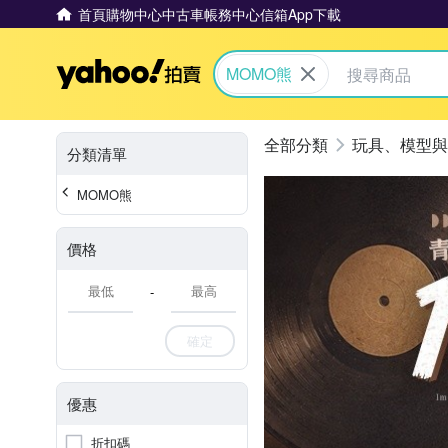
首頁
購物中心
中古車
帳務中心
信箱
App下載
Yahoo拍賣
MOMO熊
玩具、模型與
分類清單
MOMO熊
價格
-
確定
優惠
折扣碼