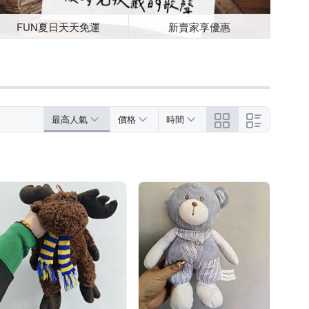
FUN夏日天天免運
新賣家享優惠
最高人氣
價格
時間