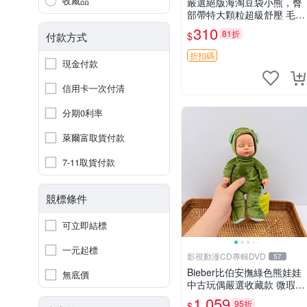
收藏品
嚴選絕版海淘豆袋小熊，臀
部帶特大顆粒超級舒壓 毛毛
摸起來格外順滑適合收藏 10
310
81折
$
付款方式
0%棉質 豆袋枕 豆袋、抱
枕、小熊
折扣碼
現金付款
信用卡一次付清
分期0利率
萊爾富取貨付款
7-11取貨付款
競標條件
可立即結標
一元起標
影視動漫CD專輯DVD
57
Bieber比伯安撫綠色熊娃娃
無底價
中古玩偶嚴選收藏款 微瑕輕
度使用 Bieber綠熊娃娃 中
1,059
95折
$