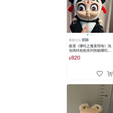
董爺古玩
61
嚴選《哪吒之魔童鬧海》泡
泡瑪特抱抱系列熊貓哪吒搪
膠臉毛絨， STATE：如圖顯
820
$
示 哪吒 毛絨公仔 泡泡瑪特