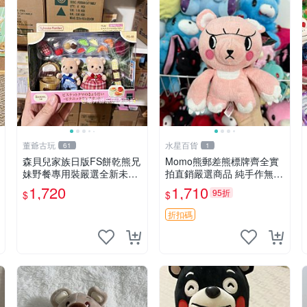
董爺古玩
水星百貨
61
1
森貝兒家族日版FS餅乾熊兄
Momo熊郵差熊標牌齊全實
妹野餐專用裝嚴選全新未開
拍直銷嚴選商品 純手作無修
封，包含兩組大童款紙盒
圖可收藏 郵差熊 Momo熊
1,720
1,710
95折
$
$
裝，適合收藏與分享。 餅乾
標牌 商品
熊兄妹、野餐、收藏
折扣碼