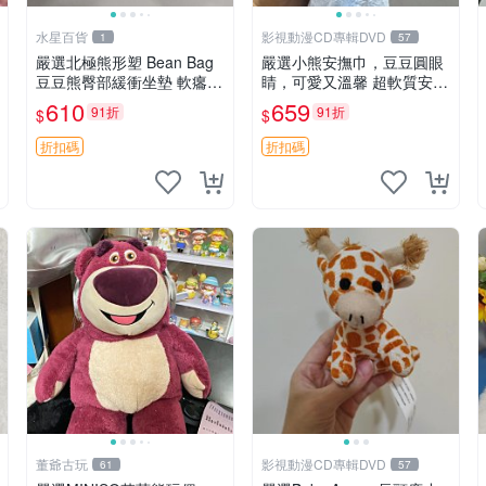
水星百貨
影視動漫CD專輯DVD
1
57
嚴選北極熊形塑 Bean Bag
嚴選小熊安撫巾，豆豆圓眼
豆豆熊臀部緩衝坐墊 軟癟癟
睛，可愛又溫馨 超軟質安撫
舒壓設計 保暖又實用 適合
巾，豆豆設計，哄睡好幫手
610
659
91折
91折
$
$
久坐放松 推薦居家使用 RU
約克豆豆眼安撫巾 數碼豆豆
SS系列 豆豆熊屁屁坐墊 3D
眼
折扣碼
折扣碼
顆粒結構
董爺古玩
影視動漫CD專輯DVD
61
57