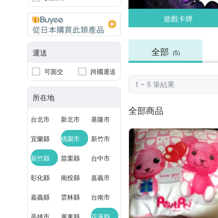
遊戲卡牌
全部
運送
(5)
可面交
跨國運送
1 ~ 5 筆結果
所在地
全部商品
台北市
新北市
基隆市
宜蘭縣
桃園市
新竹市
新竹縣
苗栗縣
台中市
彰化縣
南投縣
嘉義市
嘉義縣
雲林縣
台南市
高雄市
屏東縣
花蓮縣