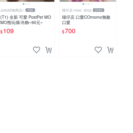
Judy好物商品~
喵仔店 miao_shop
700
3167
(T1) 全新 可愛 PostPet MO
喵仔店 口愛COmomo無敵
MO熊玩偶/吊飾~90元~
口愛
109
700
$
$