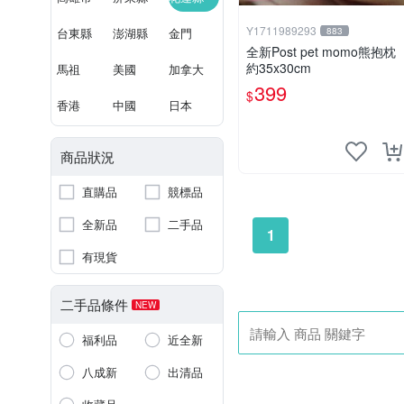
Y1711989293
台東縣
澎湖縣
金門
883
全新Post pet momo熊抱枕
約35x30cm
馬祖
美國
加拿大
399
$
香港
中國
日本
商品狀況
直購品
競標品
全新品
二手品
1
有現貨
二手品條件
NEW
福利品
近全新
八成新
出清品