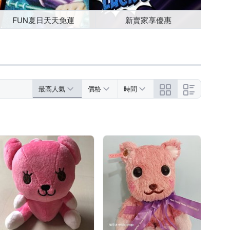
FUN夏日天天免運
新賣家享優惠
最高人氣
價格
時間