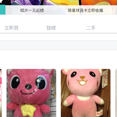
唱片一元起標
限量球員卡立即收藏
立即買
競標
二手