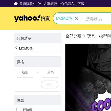
首頁
購物中心
中古車
帳務中心
信箱
App下載
Yahoo拍賣
MOMO熊
玩具、模型與
分類清單
MOMO熊
價格
-
確定
優惠
折扣碼