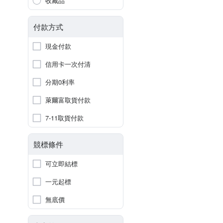
收藏品
付款方式
現金付款
信用卡一次付清
分期0利率
萊爾富取貨付款
7-11取貨付款
競標條件
可立即結標
一元起標
無底價