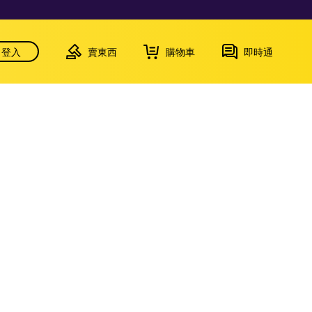
登入
賣東西
購物車
即時通