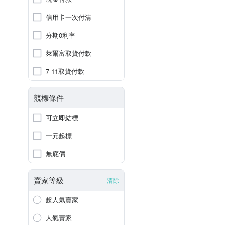
信用卡一次付清
分期0利率
萊爾富取貨付款
7-11取貨付款
競標條件
可立即結標
一元起標
無底價
賣家等級
清除
超人氣賣家
人氣賣家