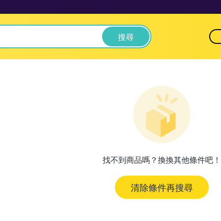
搜尋
找不到商品嗎？換換其他條件吧！
清除條件再搜尋