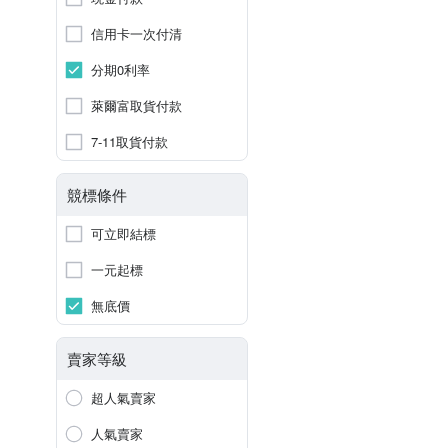
信用卡一次付清
分期0利率
萊爾富取貨付款
7-11取貨付款
競標條件
可立即結標
一元起標
無底價
賣家等級
超人氣賣家
人氣賣家