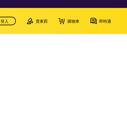
登入
賣東西
購物車
即時通