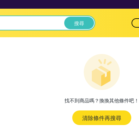
搜尋
找不到商品嗎？換換其他條件吧！
清除條件再搜尋