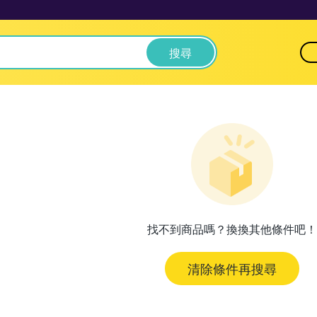
搜尋
找不到商品嗎？換換其他條件吧！
清除條件再搜尋