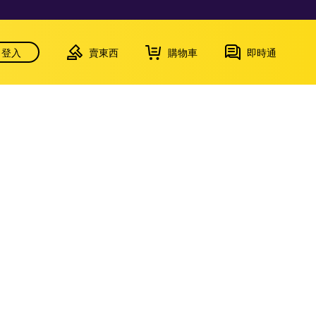
登入
賣東西
購物車
即時通