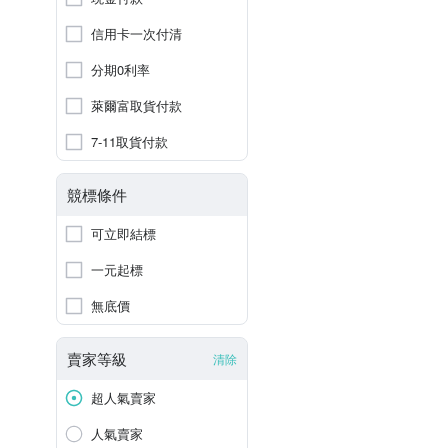
信用卡一次付清
分期0利率
萊爾富取貨付款
7-11取貨付款
競標條件
可立即結標
一元起標
無底價
賣家等級
清除
超人氣賣家
人氣賣家