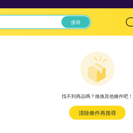
搜尋
找不到商品嗎？換換其他條件吧！
清除條件再搜尋