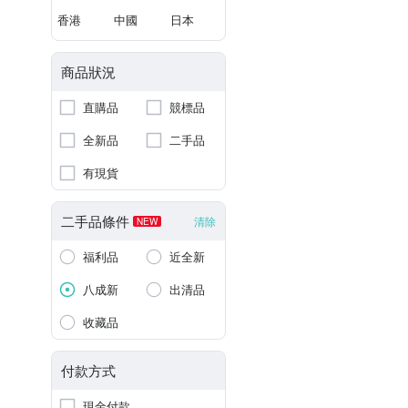
香港
中國
日本
商品狀況
直購品
競標品
全新品
二手品
有現貨
二手品條件
清除
NEW
福利品
近全新
八成新
出清品
收藏品
付款方式
現金付款