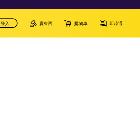
登入
賣東西
購物車
即時通