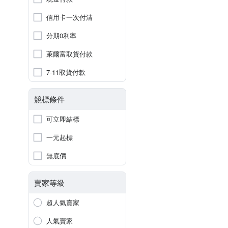
信用卡一次付清
分期0利率
萊爾富取貨付款
7-11取貨付款
競標條件
可立即結標
一元起標
無底價
賣家等級
超人氣賣家
人氣賣家