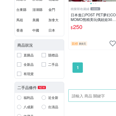
桃樂斯收藏鋪
台東縣
澎湖縣
金門
4334
日本進口POST PET夢幻CO
MOMO熊精美玩偶娃娃30c
馬祖
美國
加拿大
m
250
$
香港
中國
日本
競標
剩8天
商品狀況
直購品
競標品
全新品
二手品
1
有現貨
二手品條件
NEW
福利品
近全新
八成新
出清品