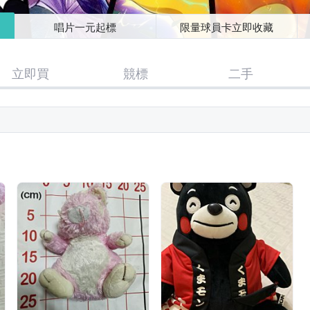
唱片一元起標
限量球員卡立即收藏
立即買
競標
二手