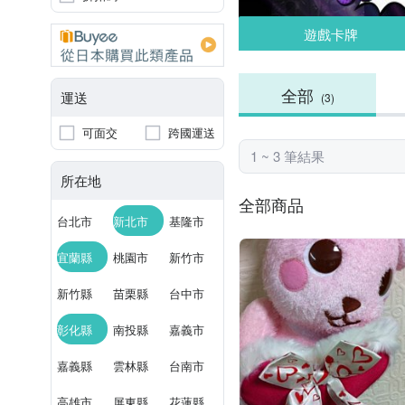
遊戲卡牌
全部
運送
(3)
可面交
跨國運送
1 ~ 3 筆結果
所在地
全部商品
台北市
新北市
基隆市
宜蘭縣
桃園市
新竹市
新竹縣
苗栗縣
台中市
彰化縣
南投縣
嘉義市
嘉義縣
雲林縣
台南市
高雄市
屏東縣
花蓮縣