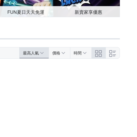
FUN夏日天天免運
新賣家享優惠
最高人氣
價格
時間