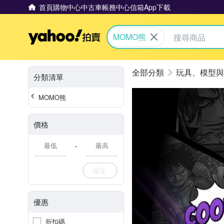
首頁
購物中心
中古車
帳務中心
信箱
App下載
Yahoo拍賣
MOMO熊
玩具、模型與
分類清單
MOMO熊
價格
-
確定
優惠
折扣碼