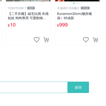
Y2067503817
不議價不另拍圖片
167
1114
【二手衣櫃】絨毛玩偶 布偶
Kunamom30cm(櫃床橘
娃娃 狗狗專用 可愛動物系
袋）95成新
列 耐咬耐磨玩具 玩偶 粉紅
10
999
$
$
熊寵物玩具 1120929
搜尋