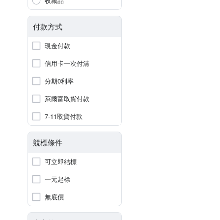
收藏品
付款方式
現金付款
信用卡一次付清
分期0利率
萊爾富取貨付款
7-11取貨付款
競標條件
可立即結標
一元起標
無底價