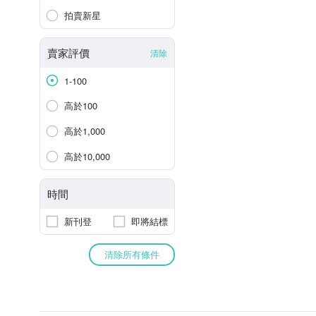
拍賣新星
賣家評價
清除
1-100
高於100
高於1,000
高於10,000
時間
新刊登
即將結標
清除所有條件