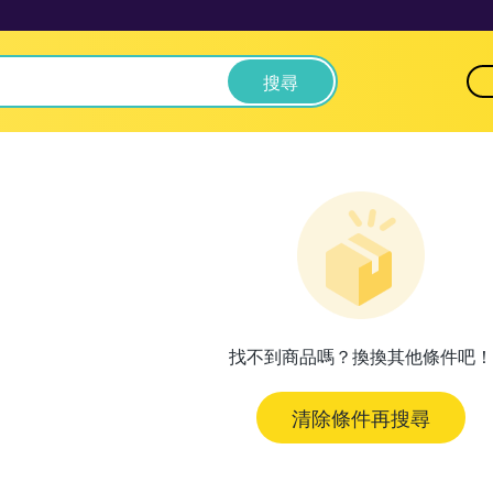
搜尋
找不到商品嗎？換換其他條件吧！
清除條件再搜尋