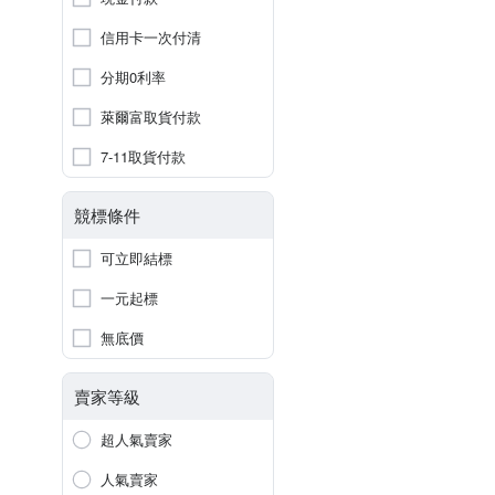
信用卡一次付清
分期0利率
萊爾富取貨付款
7-11取貨付款
競標條件
可立即結標
一元起標
無底價
賣家等級
超人氣賣家
人氣賣家