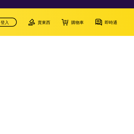
登入
賣東西
購物車
即時通