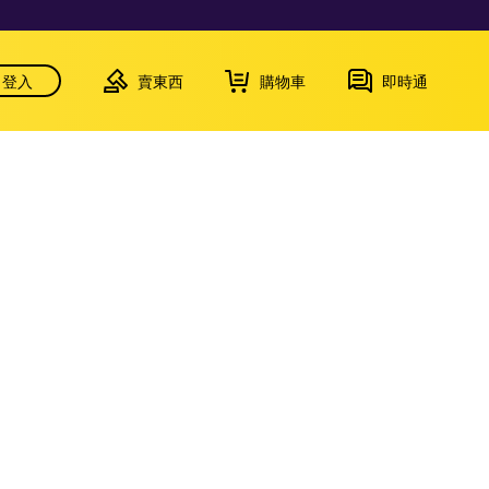
登入
賣東西
購物車
即時通