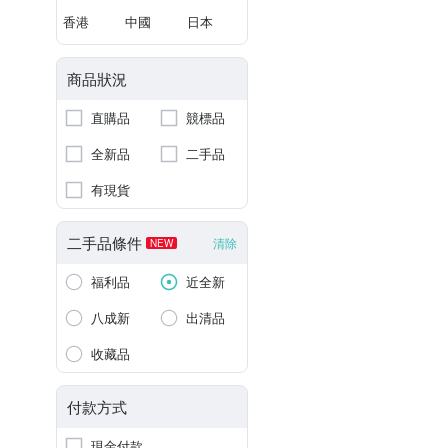
香港
中國
日本
商品狀況
直購品
競標品
全新品
二手品
有現貨
二手品條件
清除
NEW
福利品
近全新
八成新
出清品
收藏品
付款方式
現金付款