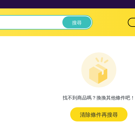
搜尋
找不到商品嗎？換換其他條件吧！
清除條件再搜尋