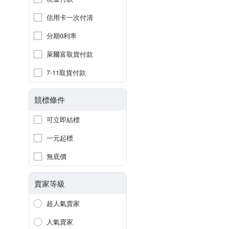
信用卡一次付清
分期0利率
萊爾富取貨付款
7-11取貨付款
競標條件
可立即結標
一元起標
無底價
賣家等級
超人氣賣家
人氣賣家