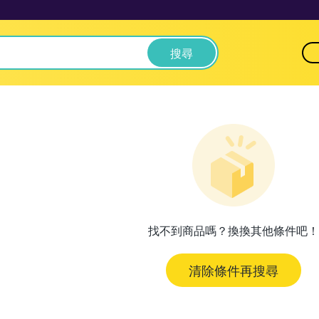
搜尋
找不到商品嗎？換換其他條件吧！
清除條件再搜尋