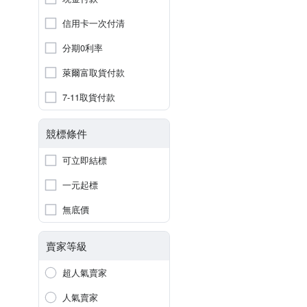
信用卡一次付清
分期0利率
萊爾富取貨付款
7-11取貨付款
競標條件
可立即結標
一元起標
無底價
賣家等級
超人氣賣家
人氣賣家