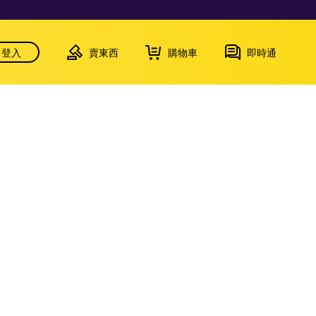
登入
賣東西
購物車
即時通