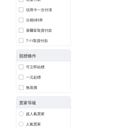
信用卡一次付清
分期0利率
萊爾富取貨付款
7-11取貨付款
競標條件
可立即結標
一元起標
無底價
賣家等級
超人氣賣家
人氣賣家