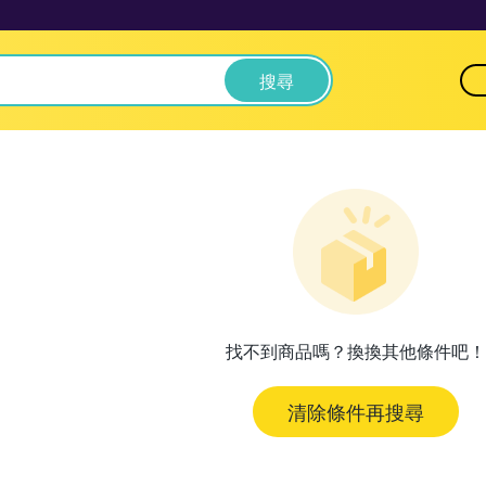
搜尋
找不到商品嗎？換換其他條件吧！
清除條件再搜尋