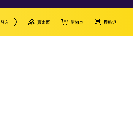
登入
賣東西
購物車
即時通