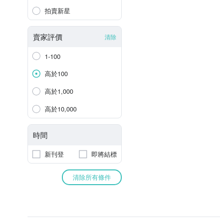
拍賣新星
賣家評價
清除
1-100
高於100
高於1,000
高於10,000
時間
新刊登
即將結標
清除所有條件