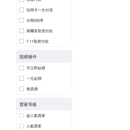
信用卡一次付清
分期0利率
萊爾富取貨付款
7-11取貨付款
競標條件
可立即結標
一元起標
無底價
賣家等級
超人氣賣家
人氣賣家