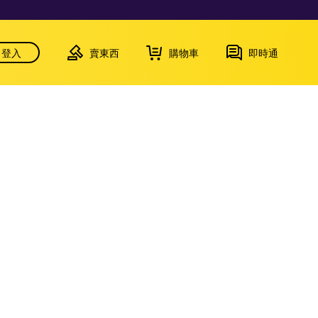
登入
賣東西
購物車
即時通