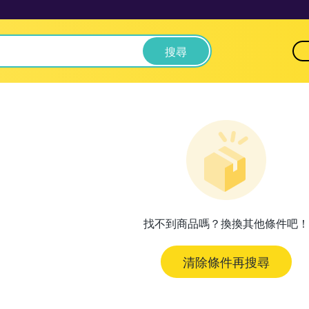
搜尋
找不到商品嗎？換換其他條件吧！
清除條件再搜尋