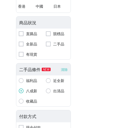
香港
中國
日本
商品狀況
直購品
競標品
全新品
二手品
有現貨
二手品條件
清除
NEW
福利品
近全新
八成新
出清品
收藏品
付款方式
現金付款