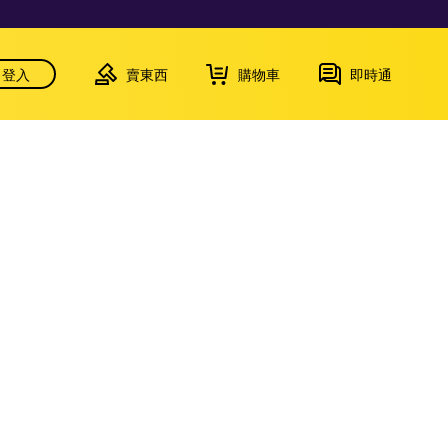
登入
賣東西
購物車
即時通