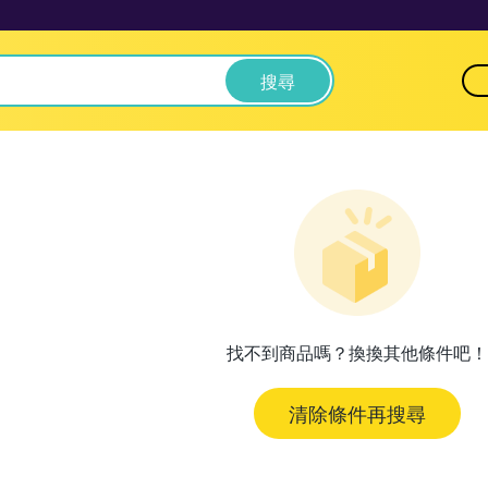
搜尋
找不到商品嗎？換換其他條件吧！
清除條件再搜尋