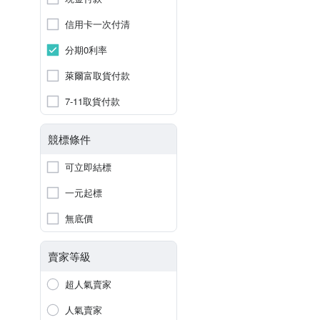
信用卡一次付清
分期0利率
萊爾富取貨付款
7-11取貨付款
競標條件
可立即結標
一元起標
無底價
賣家等級
超人氣賣家
人氣賣家