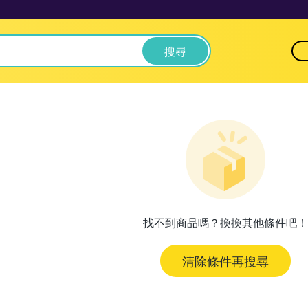
搜尋
找不到商品嗎？換換其他條件吧！
清除條件再搜尋