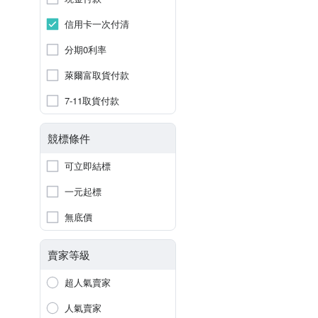
信用卡一次付清
分期0利率
萊爾富取貨付款
7-11取貨付款
競標條件
可立即結標
一元起標
無底價
賣家等級
超人氣賣家
人氣賣家