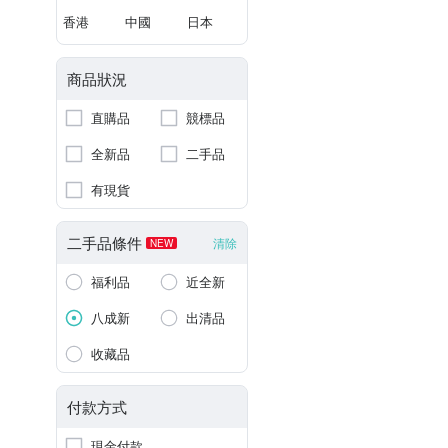
香港
中國
日本
商品狀況
直購品
競標品
全新品
二手品
有現貨
二手品條件
清除
NEW
福利品
近全新
八成新
出清品
收藏品
付款方式
現金付款