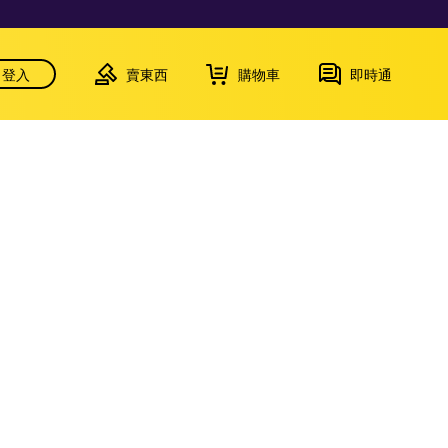
登入
賣東西
購物車
即時通