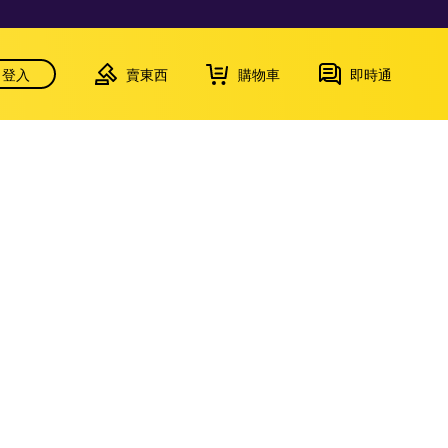
登入
賣東西
購物車
即時通