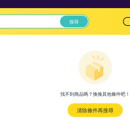
搜尋
找不到商品嗎？換換其他條件吧！
清除條件再搜尋