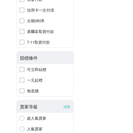
信用卡一次付清
分期0利率
萊爾富取貨付款
7-11取貨付款
競標條件
可立即結標
一元起標
無底價
賣家等級
清除
超人氣賣家
人氣賣家