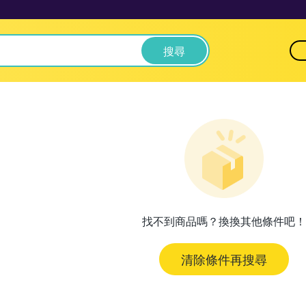
搜尋
找不到商品嗎？換換其他條件吧！
清除條件再搜尋