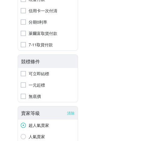
信用卡一次付清
分期0利率
萊爾富取貨付款
7-11取貨付款
競標條件
可立即結標
一元起標
無底價
賣家等級
清除
超人氣賣家
人氣賣家