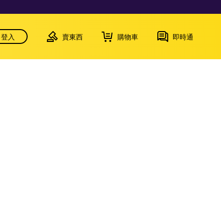
登入
賣東西
購物車
即時通