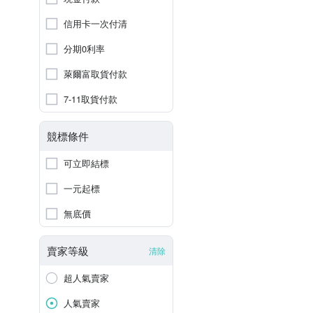
信用卡一次付清
分期0利率
萊爾富取貨付款
7-11取貨付款
競標條件
可立即結標
一元起標
無底價
賣家等級
清除
超人氣賣家
人氣賣家