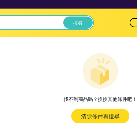
搜尋
找不到商品嗎？換換其他條件吧！
清除條件再搜尋