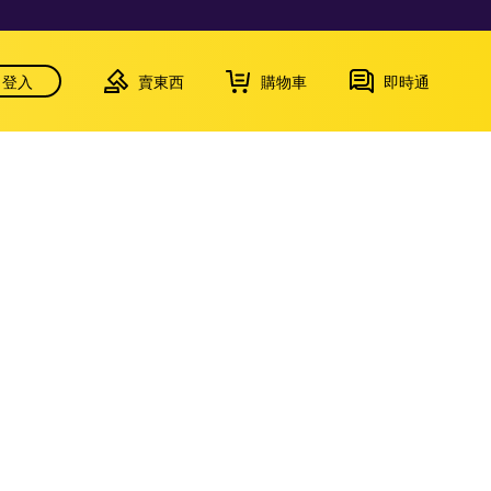
登入
賣東西
購物車
即時通