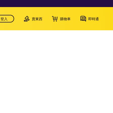
登入
賣東西
購物車
即時通