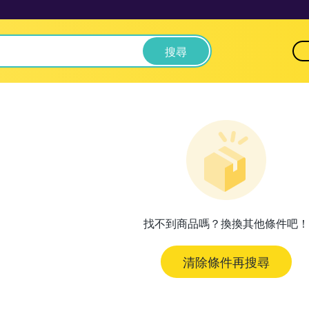
搜尋
找不到商品嗎？換換其他條件吧！
清除條件再搜尋