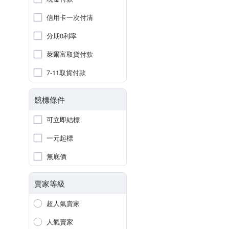
信用卡一次付清
分期0利率
萊爾富取貨付款
7-11取貨付款
競標條件
可立即結標
一元起標
無底價
賣家等級
超人氣賣家
人氣賣家