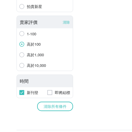
拍賣新星
賣家評價
清除
1-100
高於100
高於1,000
高於10,000
時間
新刊登
即將結標
清除所有條件