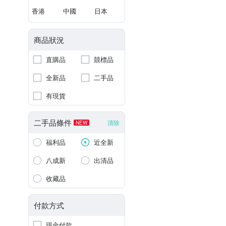
香港
中國
日本
商品狀況
直購品
競標品
全新品
二手品
有現貨
二手品條件
清除
NEW
福利品
近全新
八成新
出清品
收藏品
付款方式
現金付款