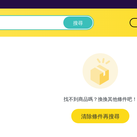
搜尋
找不到商品嗎？換換其他條件吧！
清除條件再搜尋