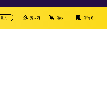
登入
賣東西
購物車
即時通