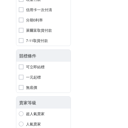
信用卡一次付清
分期0利率
萊爾富取貨付款
7-11取貨付款
競標條件
可立即結標
一元起標
無底價
賣家等級
超人氣賣家
人氣賣家