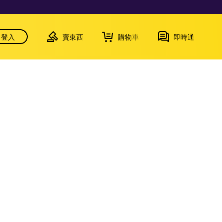
登入
賣東西
購物車
即時通