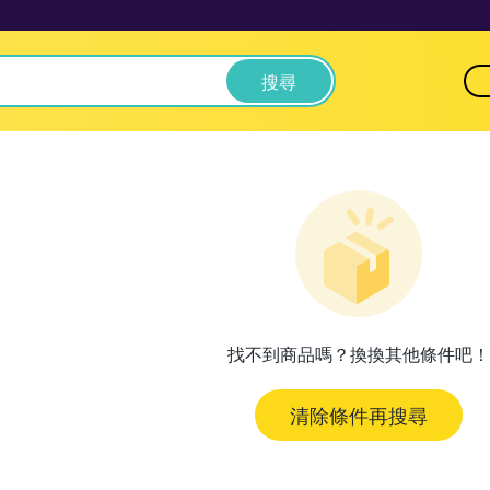
搜尋
找不到商品嗎？換換其他條件吧！
清除條件再搜尋