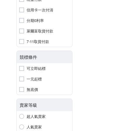
信用卡一次付清
分期0利率
萊爾富取貨付款
7-11取貨付款
競標條件
可立即結標
一元起標
無底價
賣家等級
超人氣賣家
人氣賣家