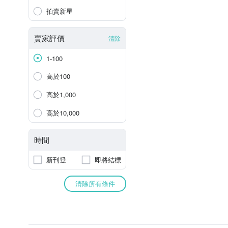
拍賣新星
賣家評價
清除
1-100
高於100
高於1,000
高於10,000
時間
新刊登
即將結標
清除所有條件