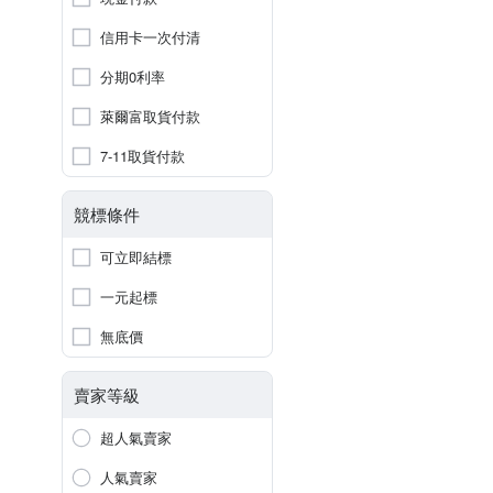
信用卡一次付清
分期0利率
萊爾富取貨付款
7-11取貨付款
競標條件
可立即結標
一元起標
無底價
賣家等級
超人氣賣家
人氣賣家