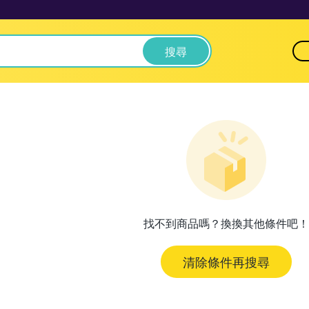
搜尋
找不到商品嗎？換換其他條件吧！
清除條件再搜尋