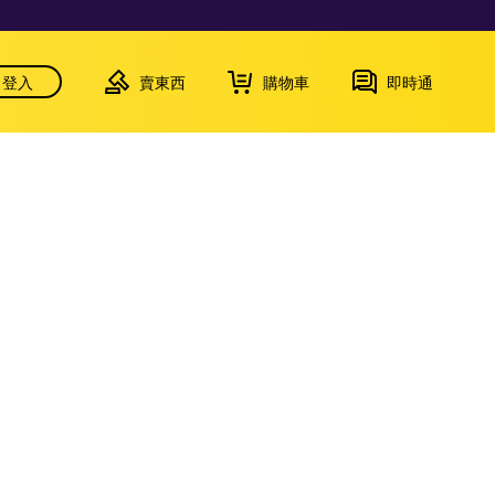
登入
賣東西
購物車
即時通