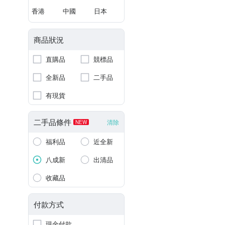
香港
中國
日本
商品狀況
直購品
競標品
全新品
二手品
有現貨
二手品條件
清除
NEW
福利品
近全新
八成新
出清品
收藏品
付款方式
現金付款